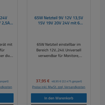
 24V
65W Netzteil 9V 12V 13,5V
V 2,5A
15V 19V 20V 24V mit 6
Stecker und Einstellrad
erät mit
65W Netzteil einstellbar im
für
Bereich 12V...24V. Universell
er div.
verwendbar für Monitore,
l Stecker
Rechner, Notebooks, Tablet, MSR
rt von
usw. Solides Steckernetzteil mit
alle
festem kurzem Eurosteckerkabel.
er,
Hochbelastbares stabilisiertes.
Verkaufspreis:
Regulärer Preis:
37,95 €
espart)
48,95 €
(22.47% gespart)
splays,
Netzteil mit Stellrad um die
andkosten
Preise inkl. MwSt. zzgl. Versandkosten
gewünschte Spannung einstellen
sen-POS-
zu können. Einfacher geht es nicht
b
In den Warenkorb
mehr ! Einstellbares Universal