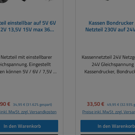
eil einstellbar auf 5V 6V
Kassen Bondrucker
12V 13,5V 15V max 36W
Netzteil 230V auf 24
3A maximal
3pol SnapIn
 Netzteil mit einstellbarer
Kassennetzteil 24V Netzg
eichspannung. Eingestellt
24V Gleichspannung 
en können 5V / 6V / 7,5V /
Kassendrucker, Bondruck
12V / 13,5V und 15V.Einsatz
Hersteller mit diesem 3po
lle Verbraucher wie Drucker,
24V Netzteil für alle A
trucker, Etikettendrucker,
Anwendungen z.B. für 
books, Netbooks, Monitore
typischen Bondruck
kaufspreis:
Regulärer Preis:
Verkaufspreis:
Regulärer Preis:
,90 €
33,50 €
34,95 €
(31.62% gespart)
49,95 €
(32.93% g
h Bürogeräte wie Drucker,
Kassendrucker, Kassendi
 inkl. MwSt. zzgl. Versandkosten
Preise inkl. MwSt. zzgl. Vers
räte Anrufbeantworter und
Rechnersysteme usw. Technische
iche Verbraucher, die eine
Daten des Universal Kas
In den Warenkorb
In den Warenkor
ungsaufnahme unter 36Watt
Netzteil : Eingangsspannung: