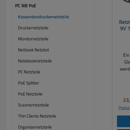
PC NB PoE
Kassenbondruckernetzteile
Netzt
Druckernetzteile
9V 
Monitornetzteile
Netbook Netzteil
Ein
Notebooknetzteile
Gl
werd
PC Netzteile
9V / 
sind a
PoE Splitter
Bond
PoE Netzteile
Note
Ver
23
auc
Scannernetzteile
Preise
Faxge
Thin Clients Netzteile
ähnl
Leist
Organizernetzteile