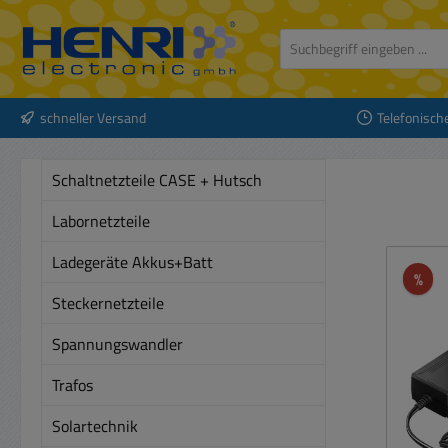
 Hauptinhalt springen
Zur Suche springen
Zur Hauptnavigation springen
schneller Versand
Telefonisch
Schaltnetzteile CASE + Hutsch
Labornetzteile
Ladegeräte Akkus+Batt
Rab
%
Steckernetzteile
Spannungswandler
Trafos
Solartechnik