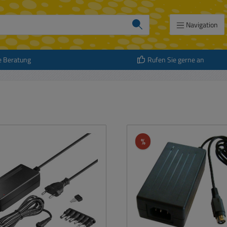
Navigation
e Beratung
Rufen Sie gerne an
att
Rabatt
%