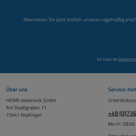
Ei
typ
Abonnieren Sie jetzt einfach unseren regelmäßig ersc
1
Kalt
2A D
übe
Ich habe die
Datensch
Ste
weitere
Äh
Sonderste
Über uns
Service-Hot
0501
HENRI elektronik GmbH
Unterstützun
Sonde
Am Stadtgraben 11
+49 (0)73
PIN 1
73441 Bopfingen
808-
Mo-Fr, 09:00
5
Sonde