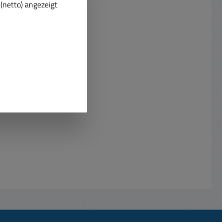
(netto) angezeigt
II/ TM-
5,5x2,5mm 1x 2,5mm
2000 /
Klinkenstecker Technische Daten:
TM-J7100
Eingang: 230VAC typisch Autom.
 / TM-
Eingangsspannungsbereich: 90-
/ TM-
264VAC / 50-60 Hz dadurch
-U675 /
weltweit einsetzbar.
d viele
Ausgangsspannung: 12V / 15V /
nics
16V / 18,5V / 19V / 20V / 24 VDC
erie
/ über Stellrad im Boden
654) /
einstellbar Ausgangsstrom /
3...) /
Belastbarkeit bei : 9V max 3,42A =
TZTIPP +
30,78W 12V max 3,42A = 41,04W
iesem
13,5V max 3,42A = 46,17W 15V
max 3,42A = 51,30W 19V max
0W 3,3A
3,42A = 64,98W 20V max 2,5A
n
= 50W 24V max 2,50A = 60W
= Plus /
Ausgangsleistung bei 100% Last:
t Nr 93-
keine Mindestlast, Restwelligkeit:
eil 60W
300mV Achtung bitte beachten