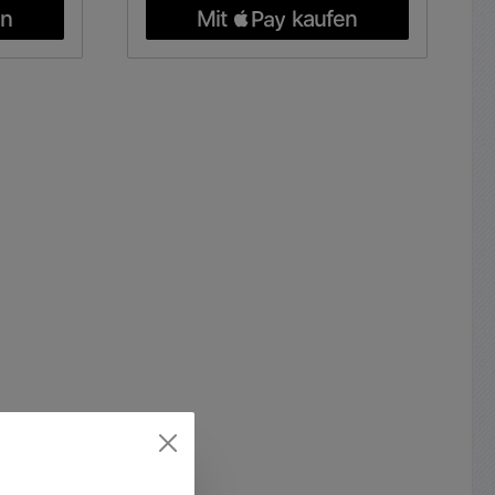
Netzteil für alle
gang:
Gleichstromverbraucher bis
65Watt Leistung Die Einstellung
keit /
der gewünschten Spannung
liger
erfolgt mittels einem Stellrad am
 ( 3
Boden des Netzteils Kompaktes
en
ErP Step-3 / DOE Level VI
isches
Schaltnetzteil mit stabilisierter
ilder !
einstellbarere Ausgangsspannung.
tur: 0-
Eingestellt werden kann 9V / 12V
s usw.
/ 13,5V / 15V / 19V / 20V und 24V
55013,
DC stabilisierte Gleichspannung
-3-3,
Kurzschlusssicher ja / Schutz vor
g über
Überlast ja / Schutz vor Überstrom
sungen:
ja / Schutz vor Überhitzung ja
: 0,25Kg
Diesem Netzteil liegen 6
verschiedene Steckverbinder bei
ng SRP-
1x 2,35x0,75mm 1x 3,5x1,35mm
ker: TM-
1x 4,0x1,7mm 1x 5,5x2,1mm 1x