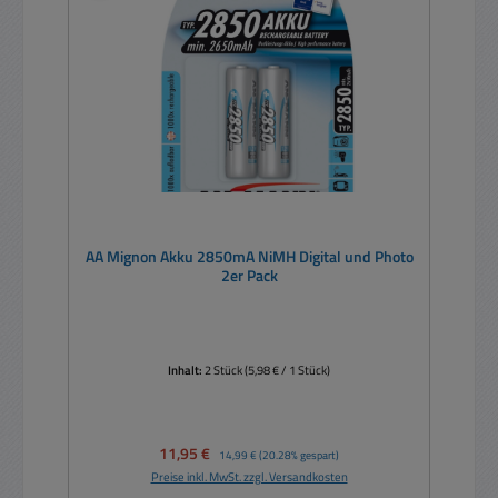
AA Mignon Akku 2850mA NiMH Digital und Photo
2er Pack
Inhalt:
2 Stück
(5,98 € / 1 Stück)
Verkaufspreis:
11,95 €
Regulärer Preis:
14,99 €
(20.28% gespart)
Preise inkl. MwSt. zzgl. Versandkosten