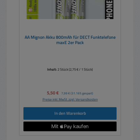
AA Mignon Akku 800mAh für DECT Funktelefone
maxE 2er Pack
Inhalt:
2 Stück
(2,75 € / 1 Stück)
Verkaufspreis:
5,50 €
Regulärer Preis:
7,99 €
(31.16% gespart)
Preise inkl. MwSt. zzgl. Versandkosten
In den Warenkorb