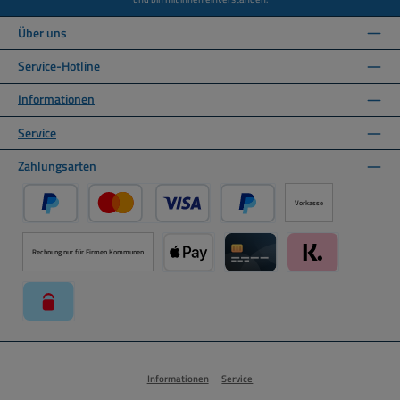
Über uns
Service-Hotline
Informationen
Service
Zahlungsarten
Vorkasse
PayPal
Kredit- oder Debitkarte über PayPal
Später Bezahlen über PayPal
Rechnung nur für Firmen Kommunen
Apple Pay über Mollie Zahlungssystem
Kreditkarte über Mollie Zahl
Klarna über Moll
paysafecard über Mollie Zahlungssystem
Informationen
Service