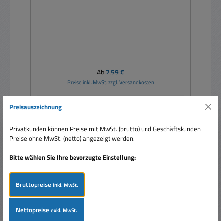
Regulärer Preis:
Ab
2,59 €
Preise inkl. MwSt. zzgl. Versandkosten
Details
Preisauszeichnung
Privatkunden können Preise mit MwSt. (brutto) und Geschäftskunden
Preise ohne MwSt. (netto) angezeigt werden.
Neu
Bitte wählen Sie Ihre bevorzugte Einstellung:
Bruttopreise
inkl. MwSt.
Nettopreise
exkl. MwSt.