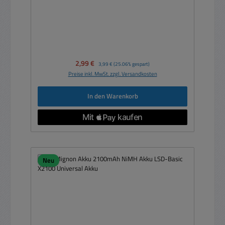
Verkaufspreis:
2,99 €
Regulärer Preis:
3,99 €
(25.06% gespart)
Preise inkl. MwSt. zzgl. Versandkosten
In den Warenkorb
Neu