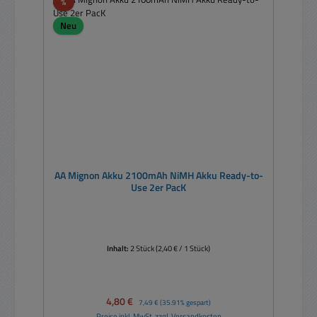
Rabatt
%
Neu
AA Mignon Akku 2100mAh NiMH Akku Ready-to-
Use 2er PacK
Inhalt:
2 Stück
(2,40 € / 1 Stück)
Verkaufspreis:
4,80 €
Regulärer Preis:
7,49 €
(35.91% gespart)
Preise inkl. MwSt. zzgl. Versandkosten