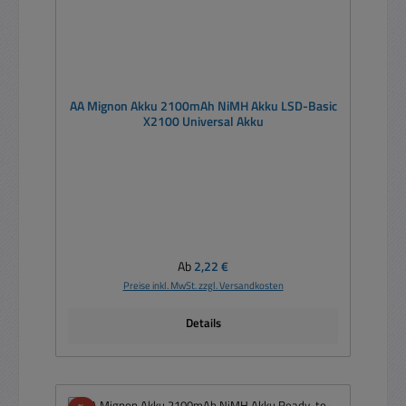
AA Mignon Akku 2100mAh NiMH Akku LSD-Basic
X2100 Universal Akku
Regulärer Preis:
Ab
2,22 €
Preise inkl. MwSt. zzgl. Versandkosten
Details