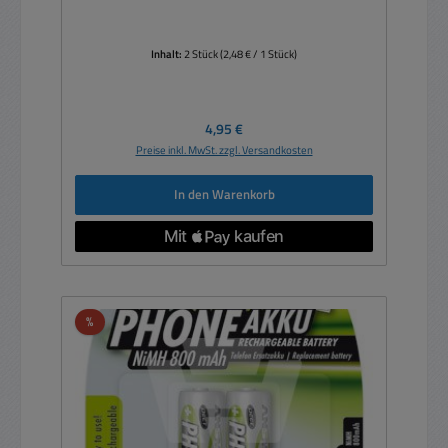
Inhalt:
2 Stück
(2,48 € / 1 Stück)
Regulärer Preis:
4,95 €
Preise inkl. MwSt. zzgl. Versandkosten
In den Warenkorb
Rabatt
%