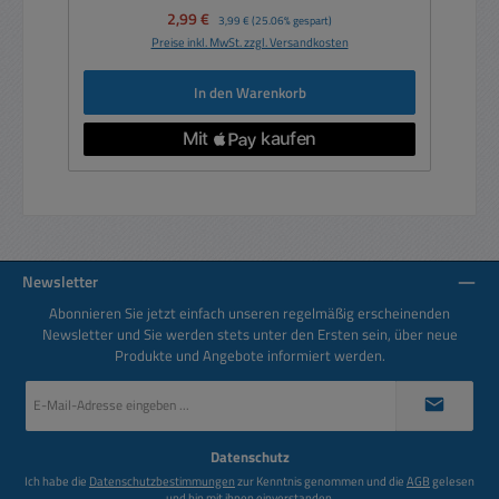
Verkaufspreis:
2,99 €
Regulärer Preis:
3,99 €
(25.06% gespart)
Preise inkl. MwSt. zzgl. Versandkosten
In den Warenkorb
Newsletter
Abonnieren Sie jetzt einfach unseren regelmäßig erscheinenden
Newsletter und Sie werden stets unter den Ersten sein, über neue
Produkte und Angebote informiert werden.
E-
Mail-
Adresse
*
Datenschutz
Ich habe die
Datenschutzbestimmungen
zur Kenntnis genommen und die
AGB
gelesen
und bin mit ihnen einverstanden.