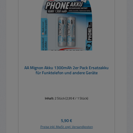
AA Mignon Akku 1300mAh 2er Pack Ersatzakku
für Funktelefon und andere Geräte
Inhalt:
2 Stück
(2,95 € / 1 Stück)
Regulärer Preis:
5,90 €
Preise inkl. MwSt. zzgl. Versandkosten