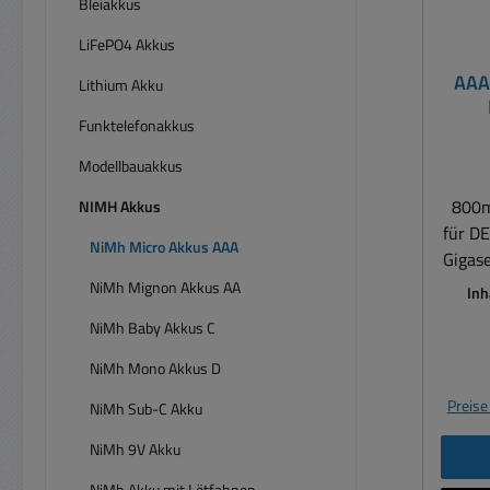
Bleiakkus
LiFePO4 Akkus
AAA
Lithium Akku
Funktelefonakkus
Funk
und
Modellbauakkus
800m
NIMH Akkus
für D
NiMh Micro Akkus AAA
Gigase
Pack HR03 Dieser 
NiMh Mignon Akkus AA
Inh
ist 
NiMh Baby Akkus C
DECT-
Giga
NiMh Mono Akkus D
NiCd-Z
Preise
NiMh Sub-C Akku
verf
800m
NiMh 9V Akku
N
NiMh Akku mit Lötfahnen