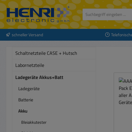
 Hauptinhalt springen
Zur Suche springen
Zur Hauptnavigation springen
schneller Versand
Telefonisch
Schaltnetzteile CASE + Hutsch
Labornetzteile
Ladegeräte Akkus+Batt
Ladegeräte
Batterie
Akku
Bleiakkutester