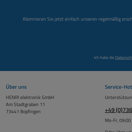
Wette
Tasc
Abonnieren Sie jetzt einfach unseren regelmäßig ersc
Micr
und 
Met
Nen
Spannu
Ich habe die
Datensch
Kapaz
1050m
me
10,
Über uns
Service-Hot
Stro
HENRI elektronik GmbH
Unterstützun
hohe 
Am Stadtgraben 11
+49 (0)73
Viel
73441 Bopfingen
Akku
Mo-Fr, 09:00
Diese
profe