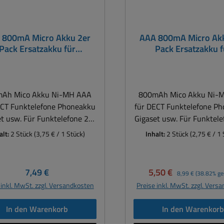
 800mA Micro Akku 2er
AAA 800mA Micro Ak
Pack Ersatzakku für
Pack Ersatzakku f
telefon aller Art Gigaset
Funktelefon aller Art 
 andere Geräte aller Art
und andere Geräte all
Ah Mico Akku Ni-MH AAA
800mAh Mico Akku Ni-
ECT Funktelefone Phoneakku
für DECT Funktelefone P
t usw. Für Funktelefone 2er
Gigaset usw. Für Funktele
Micro AAA Akku
Pack HR03 Dieser Micro AAA Akku
alt:
2 Stück
(3,75 € / 1 Stück)
Inhalt:
2 Stück
(2,75 € / 1 
der perfekte Ersatzakku für
ist der perfekte Ersatza
Telefone ( Funktelefone z.B.
DECT-Telefone ( Funktelef
set u.a. ) bei denen bisher
Gigaset u.a. ) bei denen
Regulärer Preis:
Verkaufspreis:
Regulärer Preis:
7,49 €
5,50 €
8,99 €
(38.82% ge
ellen eingesetzt wurden. Er
NiCd-Zellen eingesetzt wu
 inkl. MwSt. zzgl. Versandkosten
Preise inkl. MwSt. zzgl. Vers
ügt über eine Kapazität von
verfügt über eine Kapazi
Ah und ist mit der neuen
800mAh und ist mit der
In den Warenkorb
In den Warenkor
iMH-Technologie ohne
NiMH-Technologie o