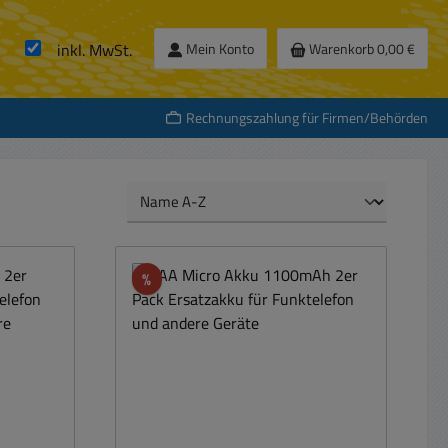
inkl. MwSt.
Mein Konto
Warenkorb
0,00 €
Rechnungszahlung für Firmen/Behörden
Rabatt
%