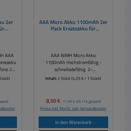
ku 2er
AAA Micro Akku 1100mAh 2er
ür
Pack Ersatzakku für
Gigaset
Funktelefon und andere
er Art
Geräte
MH AAA
AAA NiMH Micro Akku
honeakku
1100mAh Hochstromfähig -
fone 2er
schnelladefähig 2-
erPack Microakku ür DECT
Stück)
Inhalt:
2 Stück
(4,25 € / 1 Stück)
kku für
Funktelefone 2er Pack HR03
one z.B.
Dieser Micro AAA Akku ist der
 bisher
perfekte Ersatzakku für DECT-
Verkaufspreis:
Regulärer Preis:
8,50 €
spart)
11,99 €
(29.11% gespart)
rden. Er
Telefone ( Funktelefone z.B.
andkosten
Preise inkl. MwSt. zzgl. Versandkosten
tät von
Gigaset u.a. ) bei denen bisher
 neuen
NiCd-Zellen eingesetzt wurden. Er
b
In den Warenkorb
hne
verfügt über eine Kapazität von