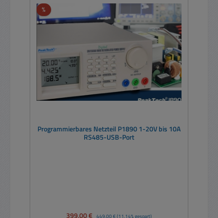
Rabatt
%
Programmierbares Netzteil P1890 1-20V bis 10A
RS485-USB-Port
Verkaufspreis:
399,00 €
Regulärer Preis:
449,00 €
(11.14% gespart)