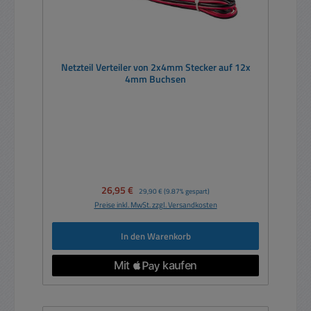
Netzteil Verteiler von 2x4mm Stecker auf 12x
4mm Buchsen
Verkaufspreis:
26,95 €
Regulärer Preis:
29,90 €
(9.87% gespart)
Preise inkl. MwSt. zzgl. Versandkosten
In den Warenkorb