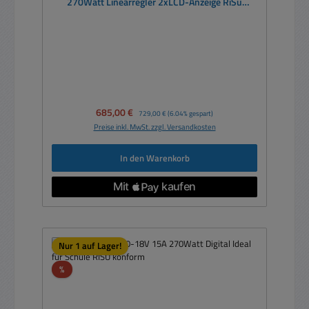
270Watt Linearregler 2xLCD-Anzeige RiSu
konform
Verkaufspreis:
685,00 €
Regulärer Preis:
729,00 €
(6.04% gespart)
Preise inkl. MwSt. zzgl. Versandkosten
In den Warenkorb
Nur 1 auf Lager!
Rabatt
%