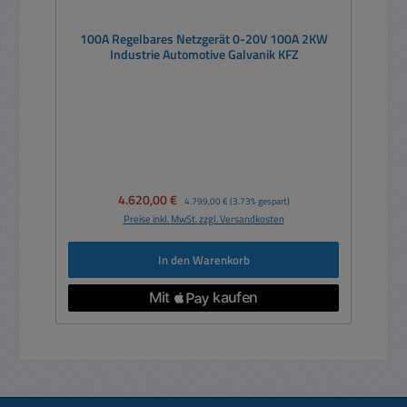
100A Regelbares Netzgerät 0-20V 100A 2KW
Industrie Automotive Galvanik KFZ
Verkaufspreis:
4.620,00 €
Regulärer Preis:
4.799,00 €
(3.73% gespart)
Preise inkl. MwSt. zzgl. Versandkosten
In den Warenkorb