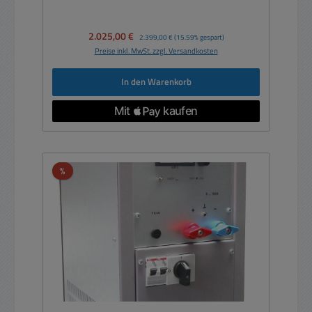
Verkaufspreis:
2.025,00 €
Regulärer Preis:
2.399,00 €
(15.59% gespart)
Preise inkl. MwSt. zzgl. Versandkosten
In den Warenkorb
Rabatt
%