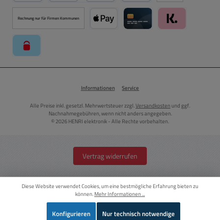
PayPal
Kredit- oder Debitkarte über PayPal
Später Bezahlen über PayPal
Rechnung nur für Firmen Kommunen
Apple Pay über Mollie Zahlungssystem
Kreditkarte über Mollie Zahl
Klarna über Moll
paysafecard über Mollie Zahlungssystem
Informationen
Service
Alle Preise inkl. gesetzl. Mehrwertsteuer zzgl.
Versandkosten
und ggf.
Nachnahmegebühren, wenn nicht anders angegeben.
© 2026 HENRI elektronik - Alle Rechte vorbehalten.
Vertrag widerrufen
Diese Website verwendet Cookies, um eine bestmögliche Erfahrung bieten zu
können.
Mehr Informationen ...
Konfigurieren
Nur technisch notwendige