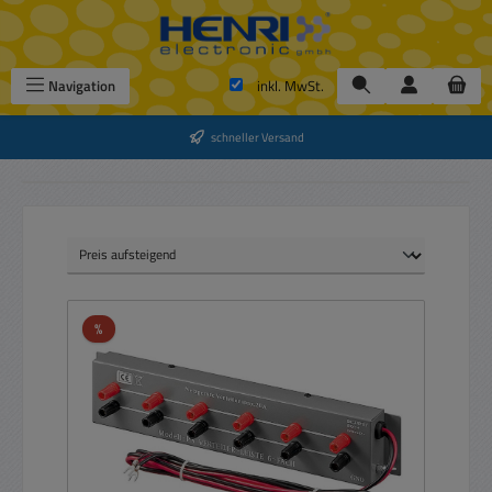
Zum Hauptinhalt springen
Navigation
inkl. MwSt.
schneller Versand
Rabatt
%