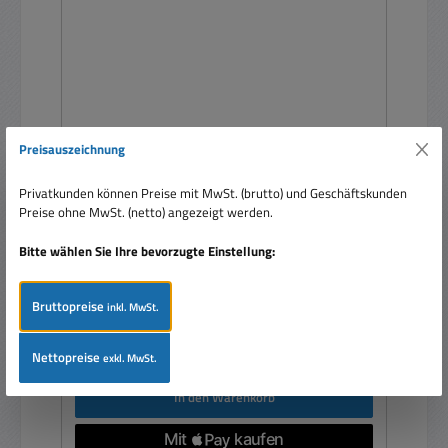
Preisauszeichnung
Labornetzgerät 0-18V 15A 270Watt Digital Ideal
für Schule RISU konform
Privatkunden können Preise mit MwSt. (brutto) und Geschäftskunden
Preise ohne MwSt. (netto) angezeigt werden.
Bitte wählen Sie Ihre bevorzugte Einstellung:
Bruttopreise
inkl. MwSt.
Verkaufspreis:
685,00 €
Regulärer Preis:
789,00 €
(13.18% gespart)
Preise inkl. MwSt. zzgl. Versandkosten
Nettopreise
exkl. MwSt.
In den Warenkorb