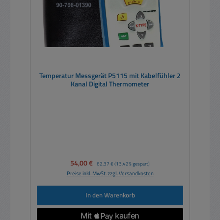
Temperatur Messgerät P5115 mit Kabelfühler 2
Kanal Digital Thermometer
Verkaufspreis:
54,00 €
Regulärer Preis:
62,37 €
(13.42% gespart)
Preise inkl. MwSt. zzgl. Versandkosten
In den Warenkorb