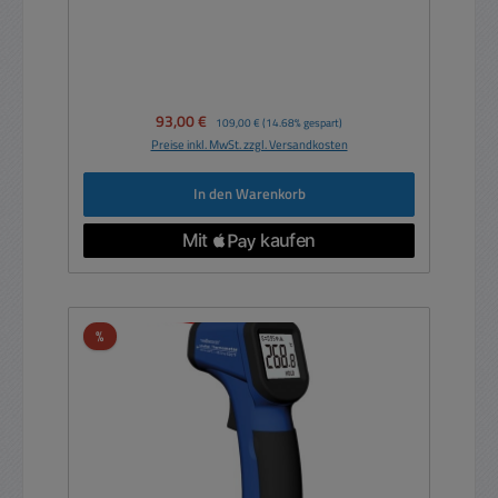
Verkaufspreis:
93,00 €
Regulärer Preis:
109,00 €
(14.68% gespart)
Preise inkl. MwSt. zzgl. Versandkosten
In den Warenkorb
Rabatt
%