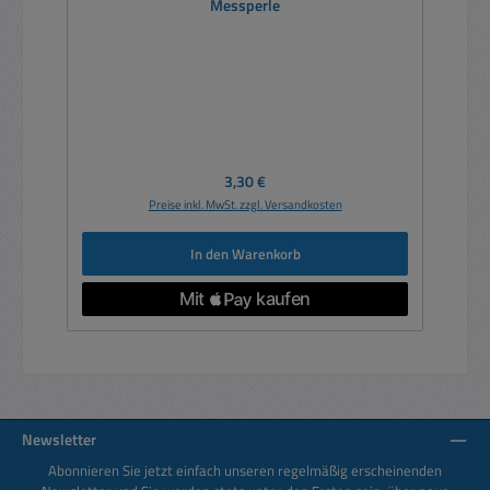
Messperle
Regulärer Preis:
3,30 €
Preise inkl. MwSt. zzgl. Versandkosten
In den Warenkorb
Newsletter
Abonnieren Sie jetzt einfach unseren regelmäßig erscheinenden