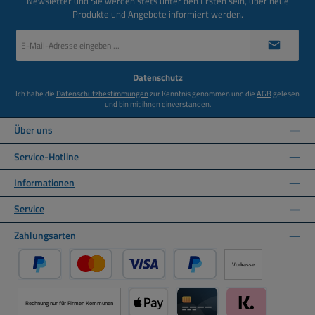
Newsletter und Sie werden stets unter den Ersten sein, über neue
Produkte und Angebote informiert werden.
E-
Mail-
Adresse
*
Datenschutz
Ich habe die
Datenschutzbestimmungen
zur Kenntnis genommen und die
AGB
gelesen
und bin mit ihnen einverstanden.
Über uns
Service-Hotline
Informationen
Service
Zahlungsarten
Vorkasse
PayPal
Kredit- oder Debitkarte über PayPal
Später Bezahlen über PayPal
Rechnung nur für Firmen Kommunen