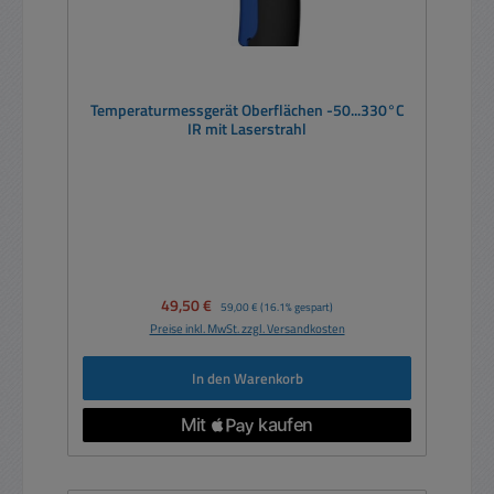
Temperaturmessgerät Oberflächen -50...330°C
IR mit Laserstrahl
Verkaufspreis:
49,50 €
Regulärer Preis:
59,00 €
(16.1% gespart)
Preise inkl. MwSt. zzgl. Versandkosten
In den Warenkorb