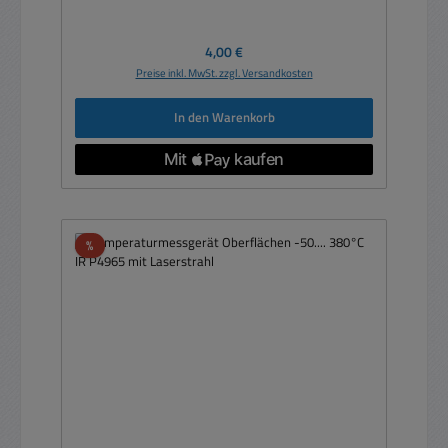
Regulärer Preis:
4,00 €
Preise inkl. MwSt. zzgl. Versandkosten
In den Warenkorb
Rabatt
%