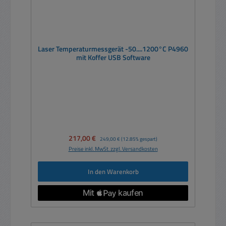
Laser Temperaturmessgerät -50....1200°C P4960
mit Koffer USB Software
Verkaufspreis:
217,00 €
Regulärer Preis:
249,00 €
(12.85% gespart)
Preise inkl. MwSt. zzgl. Versandkosten
In den Warenkorb