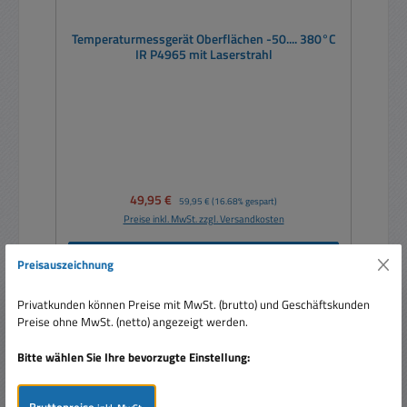
Temperaturmessgerät Oberflächen -50.... 380°C
IR P4965 mit Laserstrahl
Verkaufspreis:
49,95 €
Regulärer Preis:
59,95 €
(16.68% gespart)
Preise inkl. MwSt. zzgl. Versandkosten
In den Warenkorb
Preisauszeichnung
Privatkunden können Preise mit MwSt. (brutto) und Geschäftskunden
Preise ohne MwSt. (netto) angezeigt werden.
Bitte wählen Sie Ihre bevorzugte Einstellung: