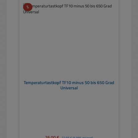
Rabatt
%
Temperaturtastkopf TF10 minus 50 bis 650 Grad
Universal
Verkaufspreis:
26,00 €
Regulärer Preis:
27,95 €
(6.98% gespart)