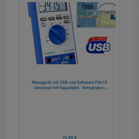
Messgerät mit USB und Software P3415
Universal mit Kapazitäts- Temperatur-
Frequenzmessbereich
Regulärer Preis:
74,95 €