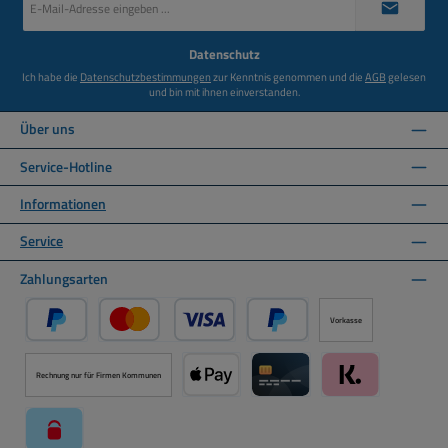
Mail-
Adresse
*
Datenschutz
Ich habe die
Datenschutzbestimmungen
zur Kenntnis genommen und die
AGB
gelesen
und bin mit ihnen einverstanden.
Über uns
Service-Hotline
Informationen
Service
Zahlungsarten
Vorkasse
PayPal
Kredit- oder Debitkarte über PayPal
Später Bezahlen über PayPal
Rechnung nur für Firmen Kommunen
Apple Pay über Mollie Zahlungssystem
Kreditkarte über Mollie Zahl
Klarna über Moll