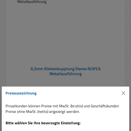
6,3mm Klinkenkupplung Stereo NJ3FC6
Metallausführung
Preisauszeichnung
Privatkunden können Preise mit MwSt. (brutto) und Geschäftskunden
Preise ohne MwSt. (netto) angezeigt werden.
Verkaufspreis:
8,45 €
Regulärer Preis:
11,75 €
(28.09% gespart)
Bitte wählen Sie Ihre bevorzugte Einstellung:
Preise inkl. MwSt. zzgl. Versandkosten