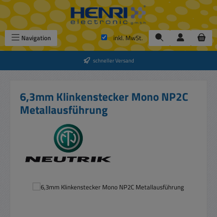
Zum Hauptinhalt springen
Navigation
inkl. MwSt.
schneller Versand
6,3mm Klinkenstecker Mono NP2C
Metallausführung
Bildergalerie überspringen