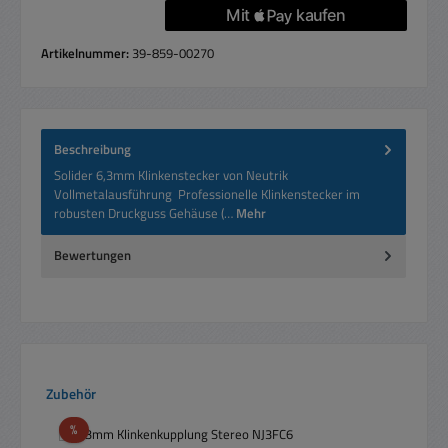
Artikelnummer:
39-859-00270
Beschreibung
Solider 6,3mm Klinkenstecker von Neutrik
Vollmetalausführung Professionelle Klinkenstecker im
robusten Druckguss Gehäuse (…
Mehr
Bewertungen
Produktgalerie überspringen
Zubehör
Rabatt
%