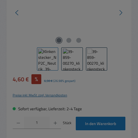
Verkaufspreis:
4,60 €
%
Regulärer Preis:
6,30 €
(26.98% gespart)
Preise inkl. MwSt. zzgl. Versandkosten
Sofort verfügbar, Lieferzeit: 2-4 Tage
Produkt Anzahl: Gib den gewünschten Wert ein oder benutze die Schaltflächen um die 
Stück
In den Warenkorb