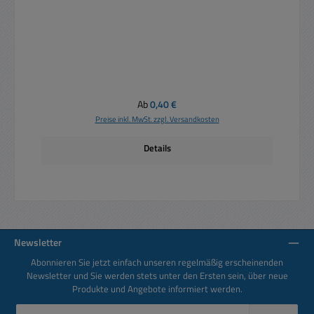
Regulärer Preis:
Ab
0,40 €
Preise inkl. MwSt. zzgl. Versandkosten
Details
Newsletter
Abonnieren Sie jetzt einfach unseren regelmäßig erscheinenden
Newsletter und Sie werden stets unter den Ersten sein, über neue
Produkte und Angebote informiert werden.
E-