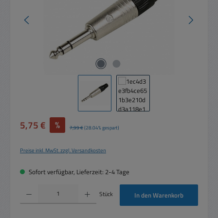
Verkaufspreis:
5,75 €
%
Regulärer Preis:
7,99 €
(28.04% gespart)
Preise inkl. MwSt. zzgl. Versandkosten
Sofort verfügbar, Lieferzeit: 2-4 Tage
Produkt Anzahl: Gib den gewünschten Wert ein oder benutze die Schaltflächen um die 
Stück
In den Warenkorb