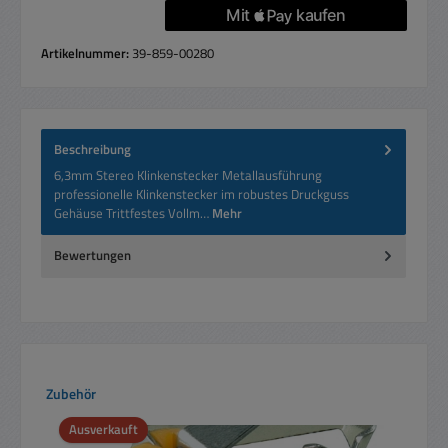
Artikelnummer:
39-859-00280
Beschreibung
6,3mm Stereo Klinkenstecker Metallausführung
professionelle Klinkenstecker im robustes Druckguss
Gehäuse Trittfestes Vollm…
Mehr
Bewertungen
Produktgalerie überspringen
Zubehör
Ausverkauft