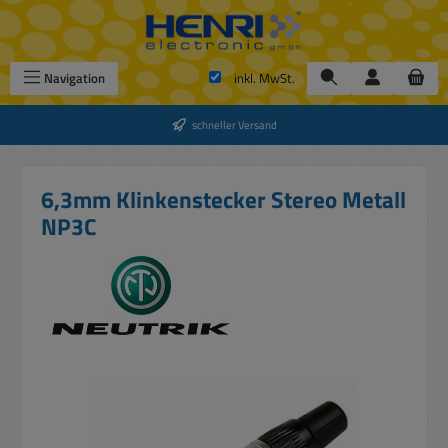
Zum Hauptinhalt springen
Navigation
inkl. MwSt.
schneller Versand
6,3mm Klinkenstecker Stereo Metall
NP3C
Bildergalerie überspringen