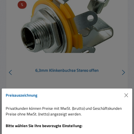
Rabatt
%
6,3mm Klinkenbuchse Stereo offen
Preisauszeichnung
Privatkunden können Preise mit MwSt. (brutto) und Geschäftskunden
Preise ohne MwSt. (netto) angezeigt werden.
Verkaufspreis:
0,80 €
Regulärer Preis:
1,90 €
(57.89% gespart)
Bitte wählen Sie Ihre bevorzugte Einstellung:
Preise inkl. MwSt. zzgl. Versandkosten