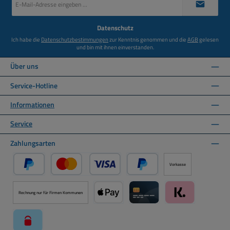
Mail-
Adresse
*
Datenschutz
Ich habe die
Datenschutzbestimmungen
zur Kenntnis genommen und die
AGB
gelesen
und bin mit ihnen einverstanden.
Über uns
Service-Hotline
Informationen
Service
Zahlungsarten
Vorkasse
PayPal
Kredit- oder Debitkarte über PayPal
Später Bezahlen über PayPal
Rechnung nur für Firmen Kommunen
Apple Pay über Mollie Zahlungssystem
Kreditkarte über Mollie Zahl
Klarna über Moll