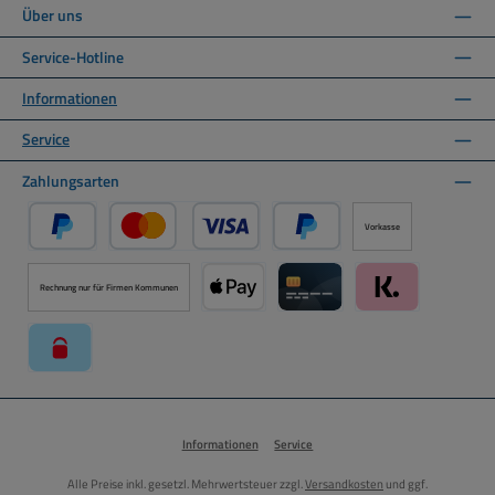
Über uns
Service-Hotline
Informationen
Service
Zahlungsarten
Vorkasse
PayPal
Kredit- oder Debitkarte über PayPal
Später Bezahlen über PayPal
Rechnung nur für Firmen Kommunen
Apple Pay über Mollie Zahlungssystem
Kreditkarte über Mollie Zahl
Klarna über Moll
paysafecard über Mollie Zahlungssystem
Informationen
Service
Alle Preise inkl. gesetzl. Mehrwertsteuer zzgl.
Versandkosten
und ggf.