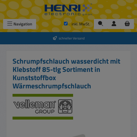
Zum Hauptinhalt springen
Navigation
inkl. MwSt.
schneller Versand
Schrumpfschlauch wasserdicht mit
Klebstoff 85-tlg Sortiment in
Kunststoffbox
Wärmeschrumpfschlauch
Bildergalerie überspringen