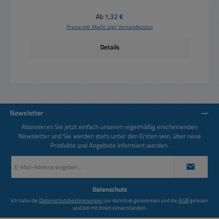
Regulärer Preis:
Ab
1,32 €
Preise inkl. MwSt. zzgl. Versandkosten
Details
Newsletter
Abonnieren Sie jetzt einfach unseren regelmäßig erscheinenden
Newsletter und Sie werden stets unter den Ersten sein, über neue
Produkte und Angebote informiert werden.
E-
Mail-
Adresse
*
Datenschutz
Ich habe die
Datenschutzbestimmungen
zur Kenntnis genommen und die
AGB
gelesen
und bin mit ihnen einverstanden.