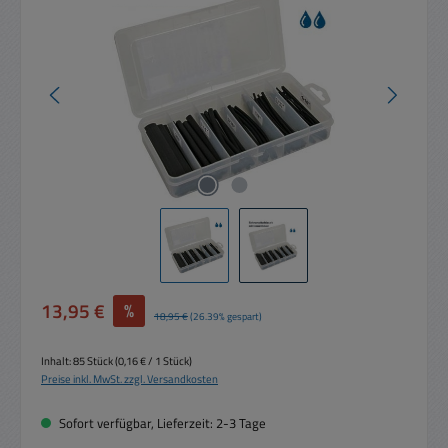
Verkaufspreis:
13,95 €
%
Regulärer Preis:
18,95 €
(26.39% gespart)
Inhalt:
85 Stück
(0,16 € / 1 Stück)
Preise inkl. MwSt. zzgl. Versandkosten
Sofort verfügbar, Lieferzeit: 2-3 Tage