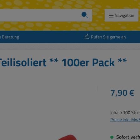
Navigation
e Beratung
Rufen Sie gerne an
lisoliert ** 100er Pack **
Regulärer Prei
7,90 €
Inhalt:
100 Stü
Preise inkl. Mw
Sofort verfü