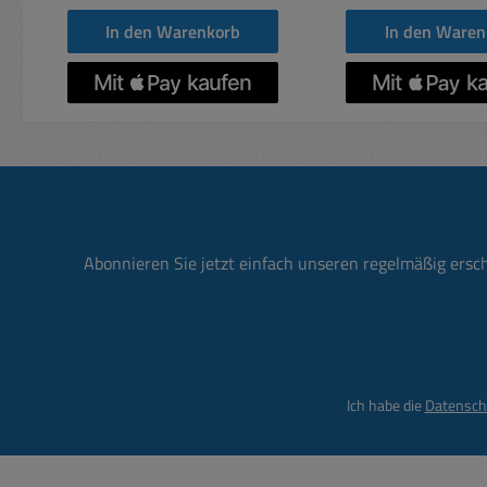
Gelb (2,5....6qmm) YELLOW
In den Warenkorb
In den Waren
Solide und starke
Metallausführung für den
täglichen Einsatz Ideal für
Service, Elektriker, Hobby,
Beruf und Werkstätten.
Abonnieren Sie jetzt einfach unseren regelmäßig ersc
Ich habe die
Datensch