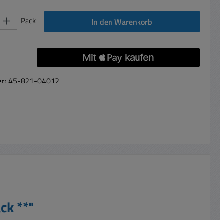
 Gib den gewünschten Wert ein oder benutze die Schaltflächen um die Anzahl 
Pack
In den Warenkorb
er:
45-821-04012
ck **"