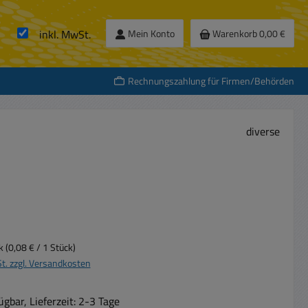
inkl. MwSt.
Mein Konto
Warenkorb
0,00 €
Rechnungszahlung für Firmen/Behörden
diverse
s:
ck
(0,08 € / 1 Stück)
St. zzgl. Versandkosten
gbar, Lieferzeit: 2-3 Tage