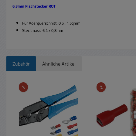
6,3mm Flachstecker ROT
Für Aderquerschnitt: 0,5...1,5qmm
Steckmass: 6,4 x 0,8mm
Zubehör
Ähnliche Artikel
Produktgalerie überspringen
Rabatt
Rabatt
%
%