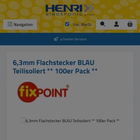
Zum Hauptinhalt springen
Navigation
inkl. MwSt.
schneller Versand
6,3mm Flachstecker BLAU
Teilisoliert ** 100er Pack **
Bildergalerie überspringen