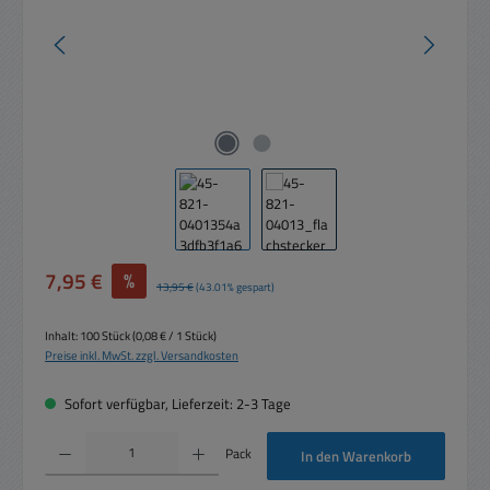
Verkaufspreis:
7,95 €
%
Regulärer Preis:
13,95 €
(43.01% gespart)
Inhalt:
100 Stück
(0,08 € / 1 Stück)
Preise inkl. MwSt. zzgl. Versandkosten
Sofort verfügbar, Lieferzeit: 2-3 Tage
Produkt Anzahl: Gib den gewünschten Wert ein oder benutze die Schaltflächen um die 
Pack
In den Warenkorb