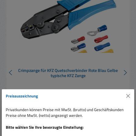
Crimpzange für KFZ Quetschverbinder Rote Blau Gelbe
typische KFZ Zange
Preisauszeichnung
Privatkunden können Preise mit MwSt. (brutto) und Geschäftskunden
Preise ohne MwSt. (netto) angezeigt werden.
Verkaufspreis:
16,60 €
Regulärer Preis:
28,95 €
(42.66% gespart)
Bitte wählen Sie Ihre bevorzugte Einstellung:
Preise inkl. MwSt. zzgl. Versandkosten