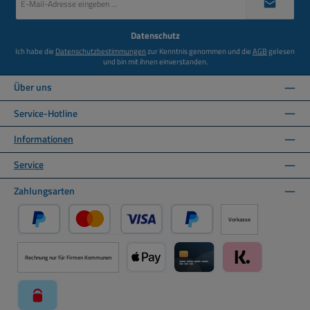
Mail-
Adresse
*
Datenschutz
Ich habe die
Datenschutzbestimmungen
zur Kenntnis genommen und die
AGB
gelesen
und bin mit ihnen einverstanden.
Über uns
Service-Hotline
Informationen
Service
Zahlungsarten
Vorkasse
PayPal
Kredit- oder Debitkarte über PayPal
Später Bezahlen über PayPal
Rechnung nur für Firmen Kommunen
Apple Pay über Mollie Zahlungssystem
Kreditkarte über Mollie Zahl
Klarna über Moll