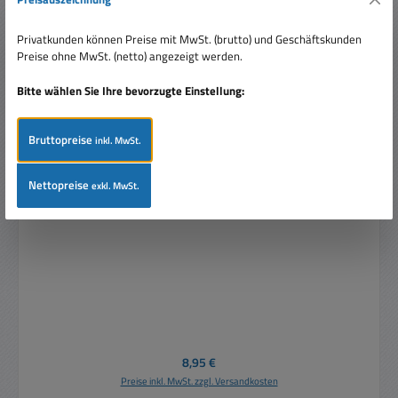
Privatkunden können Preise mit MwSt. (brutto) und Geschäftskunden
Preise ohne MwSt. (netto) angezeigt werden.
Bitte wählen Sie Ihre bevorzugte Einstellung:
Bruttopreise
inkl. MwSt.
Nettopreise
exkl. MwSt.
4pol Netzstecker IP54 Kupplung 16A 250V STAK3N
Regulärer Preis:
8,95 €
Preise inkl. MwSt. zzgl. Versandkosten