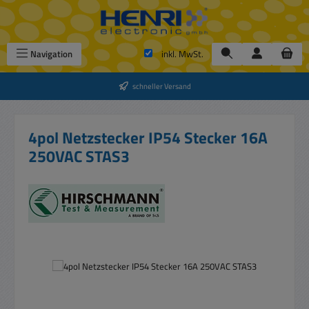
Zum Hauptinhalt springen
Navigation
inkl. MwSt.
schneller Versand
4pol Netzstecker IP54 Stecker 16A
250VAC STAS3
Bildergalerie überspringen