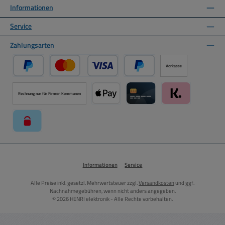
Informationen
Service
Zahlungsarten
Vorkasse
PayPal
Kredit- oder Debitkarte über PayPal
Später Bezahlen über PayPal
Rechnung nur für Firmen Kommunen
Apple Pay über Mollie Zahlungssystem
Kreditkarte über Mollie Zahl
Klarna über Moll
paysafecard über Mollie Zahlungssystem
Informationen
Service
Alle Preise inkl. gesetzl. Mehrwertsteuer zzgl.
Versandkosten
und ggf.
Nachnahmegebühren, wenn nicht anders angegeben.
© 2026 HENRI elektronik - Alle Rechte vorbehalten.