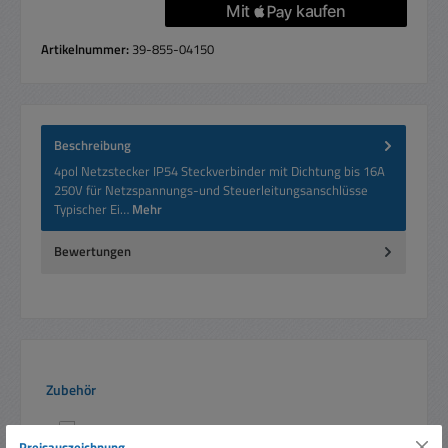
Artikelnummer:
39-855-04150
Beschreibung
4pol Netzstecker IP54 Steckverbinder mit Dichtung bis 16A
250V für Netzspannungs-und Steuerleitungsanschlüsse
Typischer Ei…
Mehr
Bewertungen
Produktgalerie überspringen
Zubehör
Preisauszeichnung