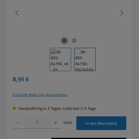
Regulärer Preis:
8,95 €
Preise inkl. MwSt. zzgl. Versandkosten
Versandfertig in 2 Tagen, Lieferzeit 2-5 Tage
Produkt Anzahl: Gib den gewünschten Wert ein oder benutze die Schaltflächen um die 
Stück
In den Warenkorb