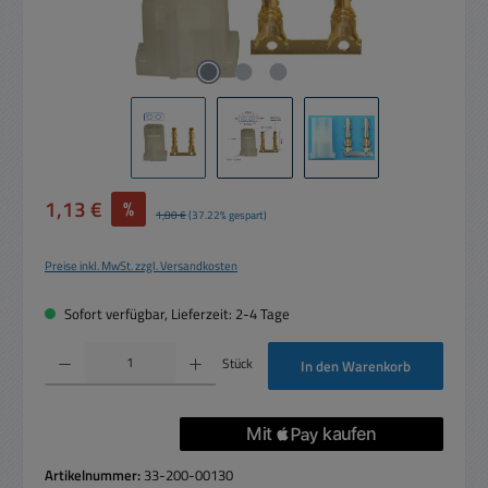
Verkaufspreis:
1,13 €
%
Regulärer Preis:
1,80 €
(37.22% gespart)
Preise inkl. MwSt. zzgl. Versandkosten
Sofort verfügbar, Lieferzeit: 2-4 Tage
Produkt Anzahl: Gib den gewünschten Wert ein oder benutze die Schaltflächen um die 
Stück
In den Warenkorb
Artikelnummer:
33-200-00130