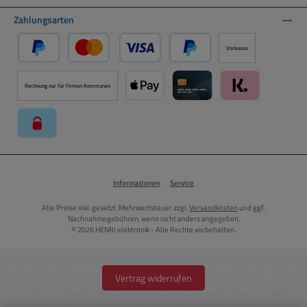
Zahlungsarten
Vorkasse
PayPal
Kredit- oder Debitkarte über PayPal
Später Bezahlen über PayPal
Rechnung nur für Firmen Kommunen
Apple Pay über Mollie Zahlungssystem
Kreditkarte über Mollie Zahl
Klarna über Moll
paysafecard über Mollie Zahlungssystem
Informationen
Service
Alle Preise inkl. gesetzl. Mehrwertsteuer zzgl.
Versandkosten
und ggf.
Nachnahmegebühren, wenn nicht anders angegeben.
© 2026 HENRI elektronik - Alle Rechte vorbehalten.
Vertrag widerrufen