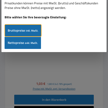
Privatkunden können Preise mit MwSt. (brutto) und Geschäftskunden
Preise ohne MwSt. (netto) angezeigt werden.
Bitte wählen Sie Ihre bevorzugte Einstellung:
Bruttopreise
inkl. MwSt.
Akkustecker 2pol Akkuverbinder Steckerteil ohne
Nettopreise
exkl. MwSt.
Kabel
Verkaufspreis:
1,03 €
Regulärer Preis:
1,80 €
(42.78% gespart)
Preise inkl. MwSt. zzgl. Versandkosten
In den Warenkorb