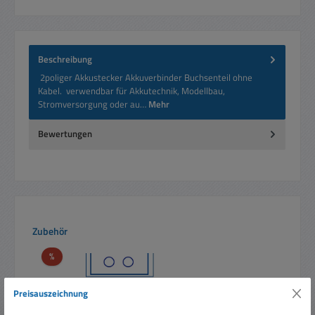
Beschreibung
2poliger Akkustecker Akkuverbinder Buchsenteil ohne
Kabel. verwendbar für Akkutechnik, Modellbau,
Stromversorgung oder au…
Mehr
Bewertungen
Produktgalerie überspringen
Zubehör
Rabatt
%
Preisauszeichnung