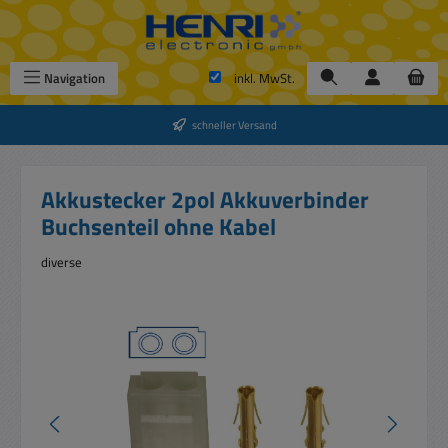
Zum Hauptinhalt springen
Navigation
inkl. MwSt.
schneller Versand
Akkustecker 2pol Akkuverbinder
Buchsenteil ohne Kabel
diverse
Bildergalerie überspringen