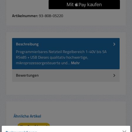
Artikelnummer:
93-808-05220
Beschreibung
Programmierbares Netzteil Regelbereich 1-40V bis 5A
RS485 + USB Dieses qualitativ hochwertige,
mikroprozessorgesteuerte und…
Mehr
Bewertungen
Produktgalerie überspringen
Ähnliche Artikel
Nur 3 auf Lager!