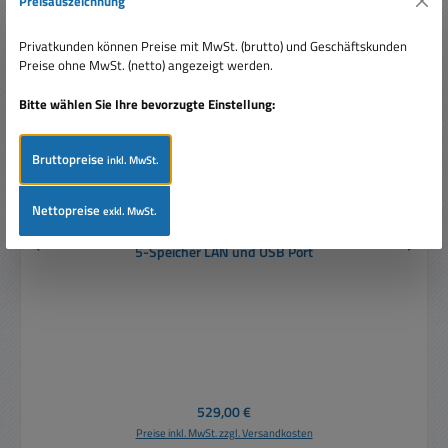
Preisauszeichnung
Privatkunden können Preise mit MwSt. (brutto) und Geschäftskunden
Preise ohne MwSt. (netto) angezeigt werden.
Bitte wählen Sie Ihre bevorzugte Einstellung:
Bruttopreise
inkl. MwSt.
Nettopreise
exkl. MwSt.
Labornetzgerät 2x0-32V 3A 3Quellen programmierbar
5-Speicher LAN und USB Port
Regulärer Preis:
529,00 €
Preise inkl. MwSt. zzgl. Versandkosten