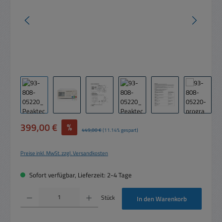
Verkaufspreis:
399,00 €
%
Regulärer Preis:
449,00 €
(11.14% gespart)
Preise inkl. MwSt. zzgl. Versandkosten
Sofort verfügbar, Lieferzeit: 2-4 Tage
Produkt Anzahl: Gib den gewünschten Wert ein oder benutze die Schaltflächen um die 
Stück
In den Warenkorb