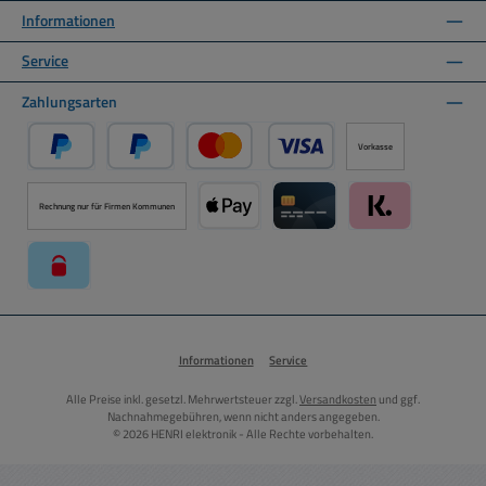
Informationen
Service
Zahlungsarten
Vorkasse
PayPal
Später Bezahlen über PayPal
Kredit- oder Debitkarte über PayPal
Rechnung nur für Firmen Kommunen
Apple Pay über Mollie Zahlungssystem
Kreditkarte über Mollie Zahl
Klarna über Moll
paysafecard über Mollie Zahlungssystem
Informationen
Service
Alle Preise inkl. gesetzl. Mehrwertsteuer zzgl.
Versandkosten
und ggf.
Nachnahmegebühren, wenn nicht anders angegeben.
© 2026 HENRI elektronik - Alle Rechte vorbehalten.