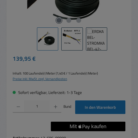
Regulärer Preis:
139,95 €
Inhalt:
100 Laufende(r) Meter
(1,40 € / 1 Laufende(r) Meter)
Preise inkl. MwSt. zzgl. Versandkosten
Sofort verfügbar, Lieferzeit: 1-3 Tage
Produkt Anzahl: Gib den gewünschten Wert ein oder benutze die Schaltflächen um die 
Bund
In den Warenkorb
Artikelnummer:
42-686-00900