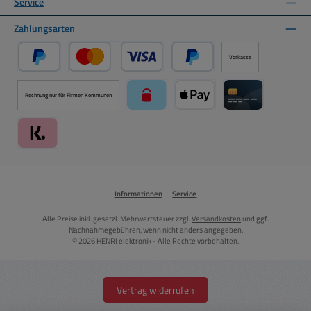
Service
Zahlungsarten
Vorkasse
PayPal
Kredit- oder Debitkarte über PayPal
Später Bezahlen über PayPal
Rechnung nur für Firmen Kommunen
paysafecard über Mollie Zahlungssystem
Apple Pay über Mollie Zahlu
Kreditkarte über
Klarna über Mollie Zahlungssystem
Informationen
Service
Alle Preise inkl. gesetzl. Mehrwertsteuer zzgl.
Versandkosten
und ggf.
Nachnahmegebühren, wenn nicht anders angegeben.
© 2026 HENRI elektronik - Alle Rechte vorbehalten.
Vertrag widerrufen