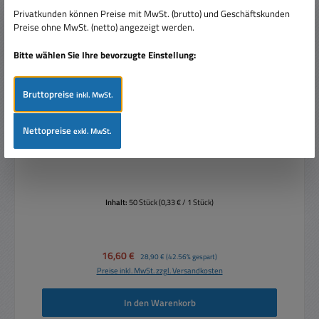
Privatkunden können Preise mit MwSt. (brutto) und Geschäftskunden
Preise ohne MwSt. (netto) angezeigt werden.
Bitte wählen Sie Ihre bevorzugte Einstellung:
Bruttopreise
inkl. MwSt.
WAGO Klemme 3-Leiter 222-413 - 50er-Pack
Nettopreise
exkl. MwSt.
Inhalt:
50 Stück
(0,33 € / 1 Stück)
Verkaufspreis:
16,60 €
Regulärer Preis:
28,90 €
(42.56% gespart)
Preise inkl. MwSt. zzgl. Versandkosten
In den Warenkorb