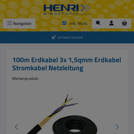
Zum Hauptinhalt springen
Navigation
inkl. MwSt.
schneller Versand
100m Erdkabel 3x 1,5qmm Erdkabel
Stromkabel Netzleitung
Markenprodukt
Bildergalerie überspringen