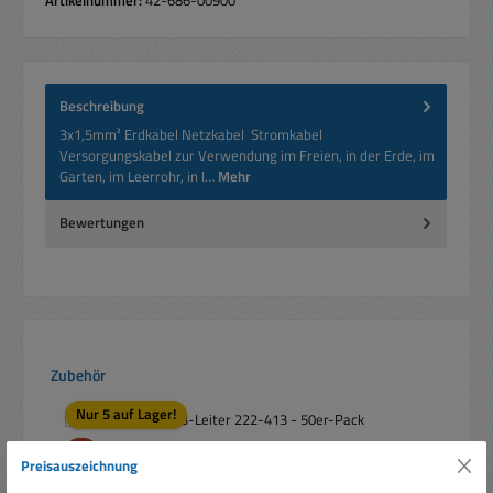
Beschreibung
3x1,5mm² Erdkabel Netzkabel Stromkabel
Versorgungskabel zur Verwendung im Freien, in der Erde, im
Garten, im Leerrohr, in I…
Mehr
Bewertungen
Produktgalerie überspringen
Zubehör
Nur 5 auf Lager!
Rabatt
%
Preisauszeichnung