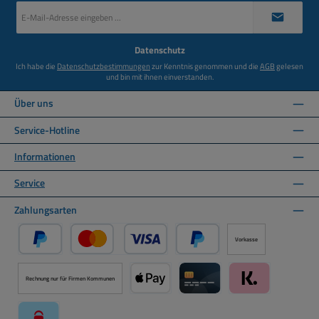
E-
Mail-
Adresse
*
Datenschutz
Ich habe die
Datenschutzbestimmungen
zur Kenntnis genommen und die
AGB
gelesen
und bin mit ihnen einverstanden.
Über uns
Service-Hotline
Informationen
Service
Zahlungsarten
Vorkasse
PayPal
Kredit- oder Debitkarte über PayPal
Später Bezahlen über PayPal
Rechnung nur für Firmen Kommunen
Apple Pay über Mollie Zahlungssystem
Kreditkarte über Mollie Zahl
Klarna über Moll