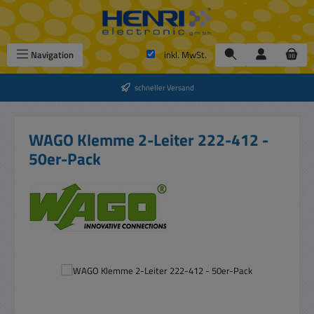
Zum Hauptinhalt springen
Navigation
inkl. MwSt.
schneller Versand
WAGO Klemme 2-Leiter 222-412 -
50er-Pack
Bildergalerie überspringen