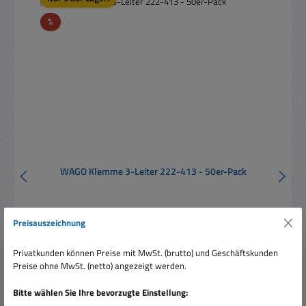
Rabatt
%
WAGO Klemme 3-Leiter 222-413 - 50er-Pack
Preisauszeichnung
Inhalt:
50 Stück
(0,33 € / 1 Stück)
Privatkunden können Preise mit MwSt. (brutto) und Geschäftskunden
Preise ohne MwSt. (netto) angezeigt werden.
Verkaufspreis:
16,60 €
Regulärer Preis:
Bitte wählen Sie Ihre bevorzugte Einstellung:
28,90 €
(42.56% gespart)