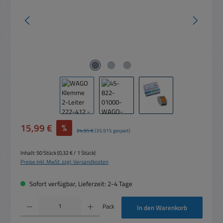
Verkaufspreis:
15,99 €
%
Regulärer Preis:
24,95 €
(35.91% gespart)
Inhalt:
50 Stück
(0,32 € / 1 Stück)
Preise inkl. MwSt. zzgl. Versandkosten
Sofort verfügbar, Lieferzeit: 2-4 Tage
Produkt Anzahl: Gib den gewünschten Wert ein oder benutze die Schaltflächen um die 
Pack
In den Warenkorb