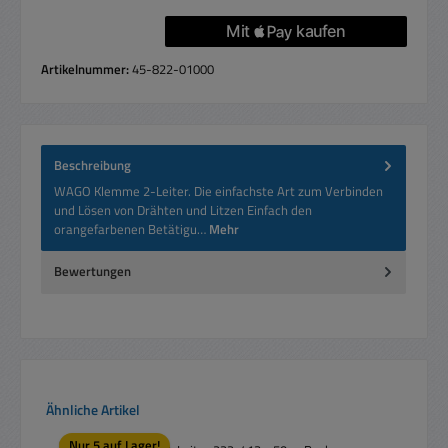
Artikelnummer:
45-822-01000
Beschreibung
WAGO Klemme 2-Leiter. Die einfachste Art zum Verbinden
und Lösen von Drähten und Litzen Einfach den
orangefarbenen Betätigu…
Mehr
Bewertungen
Produktgalerie überspringen
Ähnliche Artikel
Nur 5 auf Lager!