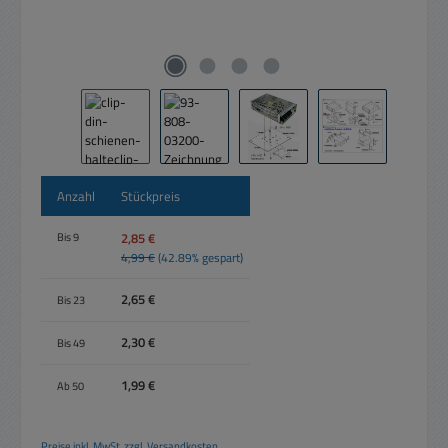
Anzahl
Stückpreis
2,85 €
Bis
9
4,99 €
(42.89% gespart)
2,65 €
Bis
23
2,30 €
Bis
49
1,99 €
Ab
50
Preise inkl. MwSt. zzgl. Versandkosten