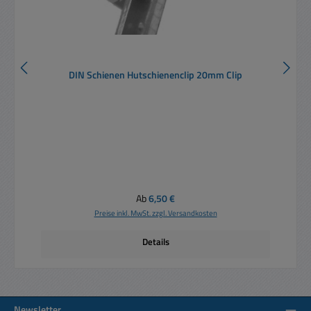
DIN Schienen Hutschienenclip 20mm Clip
Regulärer Preis:
Ab
6,50 €
Preise inkl. MwSt. zzgl. Versandkosten
Details
Newsletter