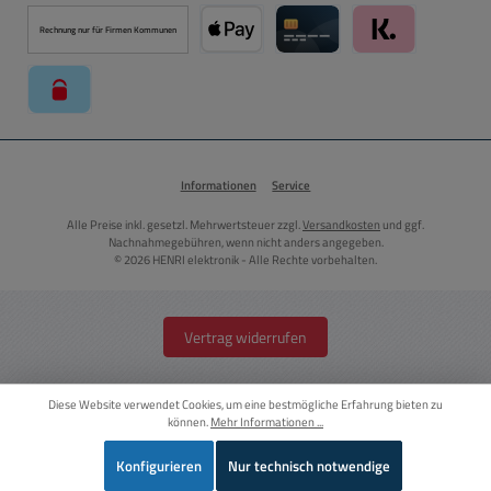
PayPal
Kredit- oder Debitkarte über PayPal
Später Bezahlen über PayPal
Rechnung nur für Firmen Kommunen
Apple Pay über Mollie Zahlungssystem
Kreditkarte über Mollie Zahl
Klarna über Moll
paysafecard über Mollie Zahlungssystem
Informationen
Service
Alle Preise inkl. gesetzl. Mehrwertsteuer zzgl.
Versandkosten
und ggf.
Nachnahmegebühren, wenn nicht anders angegeben.
© 2026 HENRI elektronik - Alle Rechte vorbehalten.
Vertrag widerrufen
Diese Website verwendet Cookies, um eine bestmögliche Erfahrung bieten zu
können.
Mehr Informationen ...
Konfigurieren
Nur technisch notwendige