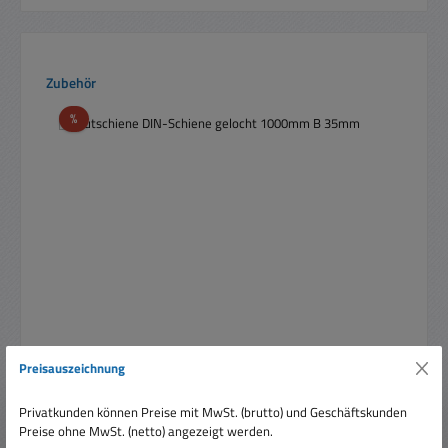
Produktgalerie überspringen
Zubehör
Rabatt
%
Preisauszeichnung
Hutschiene DIN-Schiene gelocht 1000mm B 35mm
Privatkunden können Preise mit MwSt. (brutto) und Geschäftskunden
Preise ohne MwSt. (netto) angezeigt werden.