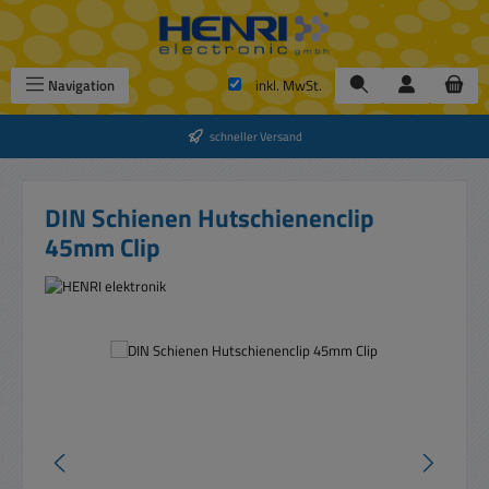
Zum Hauptinhalt springen
Navigation
inkl. MwSt.
schneller Versand
DIN Schienen Hutschienenclip
45mm Clip
Bildergalerie überspringen