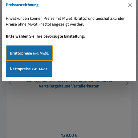
Preisauszeichnung
Privatkunden können Preise mit MwSt. (brutto) und Geschäftskunden
Preise ohne MwSt. (netto) angezeigt werden.
Bitte wählen Sie Ihre bevorzugte Einstellung:
Bruttopreise
inkl. MwSt.
Nettopreise
exkl. MwSt.
Wandgehäuse 290x261xx134mm Installation
Verteilergehäuse Verteilerkasten
Regulärer Preis:
129,00 €