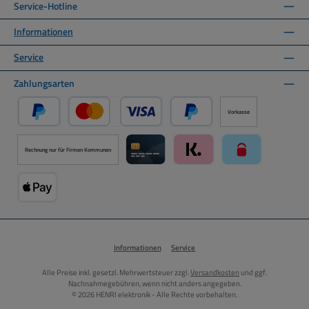
Service-Hotline
Informationen
Service
Zahlungsarten
Vorkasse
PayPal
Kredit- oder Debitkarte über PayPal
Später Bezahlen über PayPal
Rechnung nur für Firmen Kommunen
Kreditkarte über Mollie Zahlungssystem
Klarna über Mollie Zahlungss
paysafecard über
Apple Pay über Mollie Zahlungssystem
Informationen
Service
Alle Preise inkl. gesetzl. Mehrwertsteuer zzgl.
Versandkosten
und ggf.
Nachnahmegebühren, wenn nicht anders angegeben.
© 2026 HENRI elektronik - Alle Rechte vorbehalten.