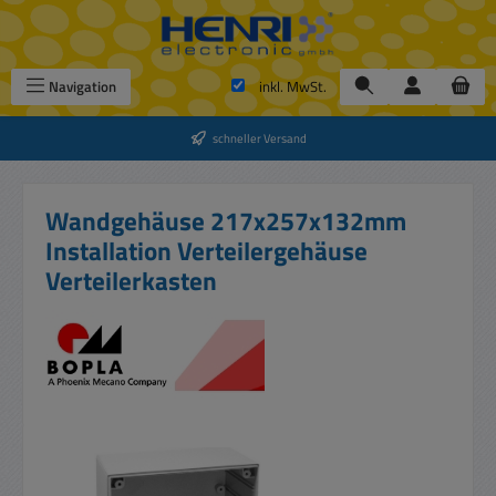
Zum Hauptinhalt springen
Navigation
inkl. MwSt.
schneller Versand
Wandgehäuse 217x257x132mm
Installation Verteilergehäuse
Verteilerkasten
Bildergalerie überspringen