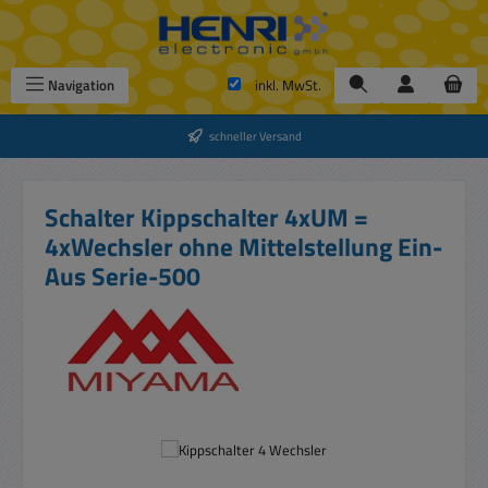
Zum Hauptinhalt springen
Navigation
inkl. MwSt.
schneller Versand
Schalter Kippschalter 4xUM =
4xWechsler ohne Mittelstellung Ein-
Aus Serie-500
Bildergalerie überspringen