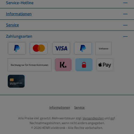
Service-Hotline
Informationen
Service
Zahlungsarten
Vorkasse
PayPal
Kredit- oder Debitkarte über PayPal
Später Bezahlen über PayPal
Rechnung nur für Firmen Kommunen
Klarna über Mollie Zahlungssystem
paysafecard über Mollie Zah
Apple Pay über M
Kreditkarte über Mollie Zahlungssystem
Informationen
Service
Alle Preise inkl. gesetzl. Mehrwertsteuer zzgl.
Versandkosten
und ggf.
Nachnahmegebühren, wenn nicht anders angegeben.
© 2026 HENRI elektronik - Alle Rechte vorbehalten.