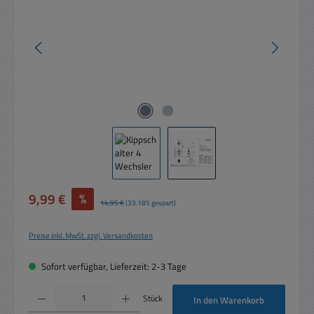
Verkaufspreis:
9,99 €
%
Regulärer Preis:
14,95 €
(33.18% gespart)
Preise inkl. MwSt. zzgl. Versandkosten
Sofort verfügbar, Lieferzeit: 2-3 Tage
Produkt Anzahl: Gib den gewünschten Wert ein oder benutze die Schaltflächen um die 
Stück
In den Warenkorb