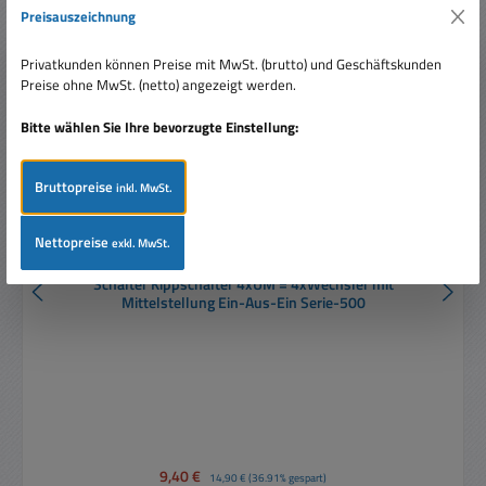
Nur 1 auf Lager!
Preisauszeichnung
Rabatt
%
Privatkunden können Preise mit MwSt. (brutto) und Geschäftskunden
Preise ohne MwSt. (netto) angezeigt werden.
Bitte wählen Sie Ihre bevorzugte Einstellung:
Bruttopreise
inkl. MwSt.
Nettopreise
exkl. MwSt.
Schalter Kippschalter 4xUM = 4xWechsler mit
Mittelstellung Ein-Aus-Ein Serie-500
Verkaufspreis:
9,40 €
Regulärer Preis:
14,90 €
(36.91% gespart)