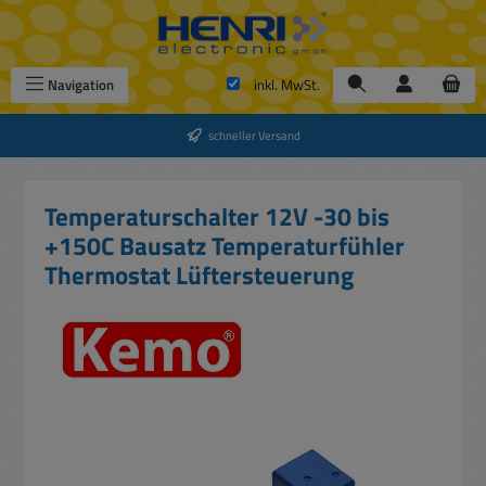
Zum Hauptinhalt springen
Navigation
inkl. MwSt.
schneller Versand
Temperaturschalter 12V -30 bis
+150C Bausatz Temperaturfühler
Thermostat Lüftersteuerung
Bildergalerie überspringen