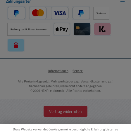
Zahlungsarten
Vorkasse
PayPal
Kredit- oder Debitkarte über PayPal
Später Bezahlen über PayPal
Rechnung nur für Firmen Kommunen
Apple Pay über Mollie Zahlungssystem
Kreditkarte über Mollie Zahl
Klarna über Moll
paysafecard über Mollie Zahlungssystem
Informationen
Service
Alle Preise inkl. gesetzl. Mehrwertsteuer zzgl.
Versandkosten
und ggf.
Nachnahmegebühren, wenn nicht anders angegeben.
© 2026 HENRI elektronik - Alle Rechte vorbehalten.
Vertrag widerrufen
Diese Website verwendet Cookies, um eine bestmögliche Erfahrung bieten zu