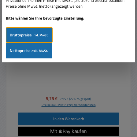
Privatkunden können Preise mit MwSt. (brutto) und Geschäftskunden
Preise ohne MwSt. (netto) angezeigt werden.
Bitte wählen Sie Ihre bevorzugte Einstellung:
Bruttopreise
inkl. MwSt.
Lüfterregelung für 12V Lüfter bis 5Watt Leistung max
400mA
Nettopreise
exkl. MwSt.
Verkaufspreis:
5,75 €
Regulärer Preis:
7,95 €
(27.67% gespart)
Preise inkl. MwSt. zzgl. Versandkosten
In den Warenkorb