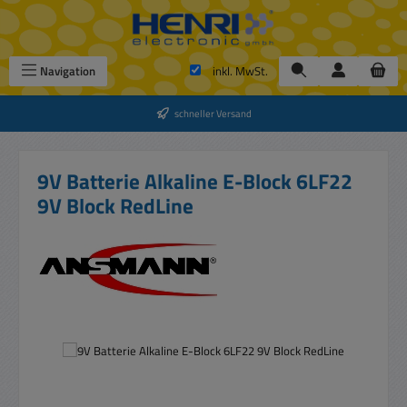
Zum Hauptinhalt springen
Navigation
inkl. MwSt.
schneller Versand
9V Batterie Alkaline E-Block 6LF22
9V Block RedLine
Bildergalerie überspringen