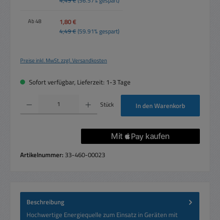
4,49 €
(56.57% gespart)
1,80 €
Ab
48
4,49 €
(59.91% gespart)
Preise inkl. MwSt. zzgl. Versandkosten
Sofort verfügbar, Lieferzeit: 1-3 Tage
Produkt Anzahl: Gib den gewünschten Wert ein oder benutze die Schaltflächen um die 
Stück
In den Warenkorb
Artikelnummer:
33-460-00023
Beschreibung
Hochwertige Energiequelle zum Einsatz in Geräten mit