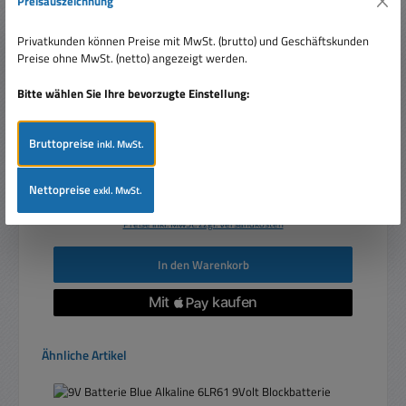
Preisauszeichnung
Privatkunden können Preise mit MwSt. (brutto) und Geschäftskunden
Batterietester mit LCD-Display für Standard- und
Preise ohne MwSt. (netto) angezeigt werden.
Fotobatterien sowie alle gängigen Knopfzellen
Bitte wählen Sie Ihre bevorzugte Einstellung:
Bruttopreise
inkl. MwSt.
Nettopreise
exkl. MwSt.
Regulärer Preis:
17,99 €
Preise inkl. MwSt. zzgl. Versandkosten
In den Warenkorb
Produktgalerie überspringen
Ähnliche Artikel