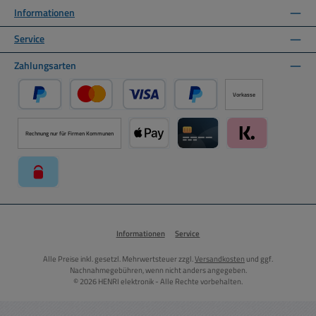
Informationen
Service
Zahlungsarten
Vorkasse
PayPal
Kredit- oder Debitkarte über PayPal
Später Bezahlen über PayPal
Rechnung nur für Firmen Kommunen
Apple Pay über Mollie Zahlungssystem
Kreditkarte über Mollie Zahl
Klarna über Moll
paysafecard über Mollie Zahlungssystem
Informationen
Service
Alle Preise inkl. gesetzl. Mehrwertsteuer zzgl.
Versandkosten
und ggf.
Nachnahmegebühren, wenn nicht anders angegeben.
© 2026 HENRI elektronik - Alle Rechte vorbehalten.