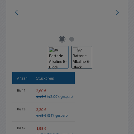
Anzahl
Stückpreis
2,60 €
Bis
11
4,49 €
(42.09% gespart)
2,20 €
Bis
23
4,49 €
(51% gespart)
1,95 €
Bis
47