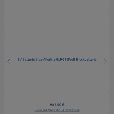
9V Batterie Blue Alkaline 6LR61 9Volt Blockbatterie
Regulärer Preis:
Ab
1,90 €
Preise inkl. MwSt. zzgl. Versandkosten