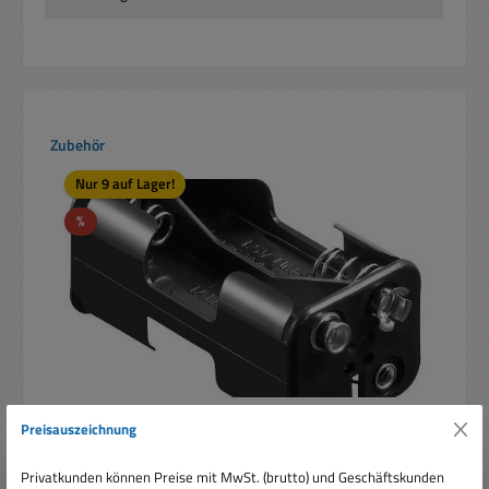
Produktgalerie überspringen
Zubehör
Nur 9 auf Lager!
Rabatt
%
Preisauszeichnung
Batteriehalter für 4 Mignon AA Zellen
Privatkunden können Preise mit MwSt. (brutto) und Geschäftskunden
Druckknopfanschluss