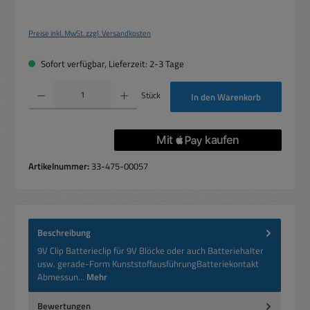
Preise inkl. MwSt. zzgl. Versandkosten
Sofort verfügbar, Lieferzeit: 2-3 Tage
Produkt Anzahl: Gib den gewünschten Wert ein oder benutze die Schaltflächen um die 
Stück
In den Warenkorb
Artikelnummer:
33-475-00057
Beschreibung
9V Clip Batterieclip für 9V Blöcke oder auch Batteriehalter
usw. gerade-Form KunststoffausführungBatteriekontakt
Abmessun…
Mehr
Bewertungen