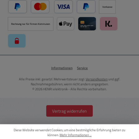
Vorkasse
PayPal
Kredit- oder Debitkarte über PayPal
Später Bezahlen über PayPal
Rechnung nur für Firmen Kommunen
Apple Pay über Mollie Zahlungssystem
Kreditkarte über Mollie Zahl
Klarna über Moll
paysafecard über Mollie Zahlungssystem
Informationen
Service
Alle Preise inkl. gesetzl. Mehrwertsteuer zzgl.
Versandkosten
und ggf.
Nachnahmegebühren, wenn nicht anders angegeben.
© 2026 HENRI elektronik - Alle Rechte vorbehalten.
Vertrag widerrufen
Diese Website verwendet Cookies, um eine bestmögliche Erfahrung bieten zu
können.
Mehr Informationen ...