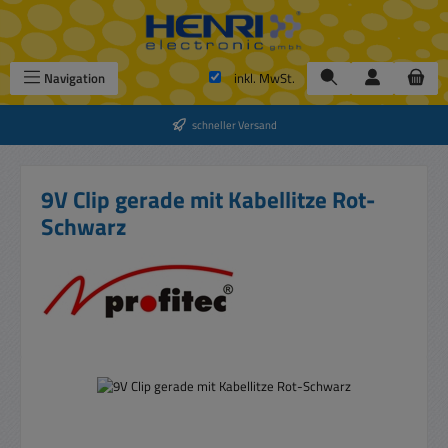
Zum Hauptinhalt springen
Navigation
inkl. MwSt.
schneller Versand
9V Clip gerade mit Kabellitze Rot-
Schwarz
Bildergalerie überspringen