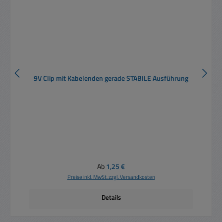
9V Clip mit Kabelenden gerade STABILE Ausführung
Regulärer Preis:
Ab
1,25 €
Preise inkl. MwSt. zzgl. Versandkosten
Details