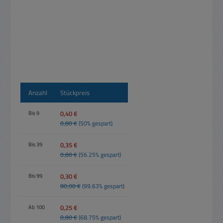
Anzahl
Stückpreis
0,40 €
Bis
9
0,80 €
(50% gespart)
0,35 €
Bis
39
0,80 €
(56.25% gespart)
0,30 €
Bis
99
80,00 €
(99.63% gespart)
0,25 €
Ab
100
0,80 €
(68.75% gespart)