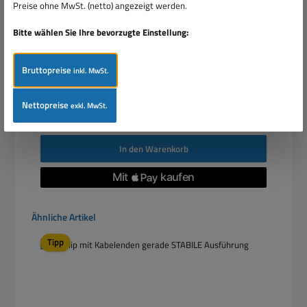
Preise ohne MwSt. (netto) angezeigt werden.
Bitte wählen Sie Ihre bevorzugte Einstellung:
Bruttopreise
inkl. MwSt.
Verkaufspreis:
0,60 €
Regulärer Preis:
Nettopreise
0,80 €
(25% gespart)
exkl. MwSt.
Preise inkl. MwSt. zzgl. Versandkosten
In den Warenkorb
Produktgalerie überspringen
Ähnliche Artikel
Tipp