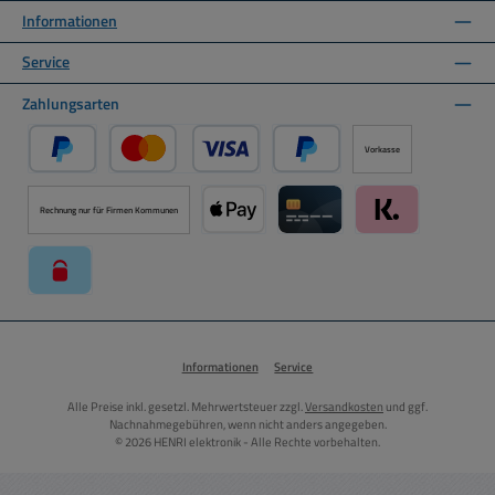
Informationen
Service
Zahlungsarten
Vorkasse
PayPal
Kredit- oder Debitkarte über PayPal
Später Bezahlen über PayPal
Rechnung nur für Firmen Kommunen
Apple Pay über Mollie Zahlungssystem
Kreditkarte über Mollie Zahl
Klarna über Moll
paysafecard über Mollie Zahlungssystem
Informationen
Service
Alle Preise inkl. gesetzl. Mehrwertsteuer zzgl.
Versandkosten
und ggf.
Nachnahmegebühren, wenn nicht anders angegeben.
© 2026 HENRI elektronik - Alle Rechte vorbehalten.