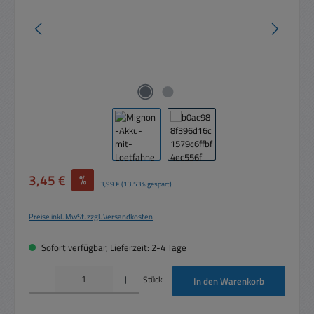
Verkaufspreis:
3,45 €
%
Regulärer Preis:
3,99 €
(13.53% gespart)
Preise inkl. MwSt. zzgl. Versandkosten
Sofort verfügbar, Lieferzeit: 2-4 Tage
Produkt Anzahl: Gib den gewünschten Wert ein oder benutze die Schaltflächen um die 
Stück
In den Warenkorb