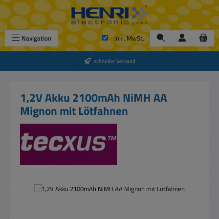
Zum Hauptinhalt springen
Navigation
inkl. MwSt.
schneller Versand
1,2V Akku 2100mAh NiMH AA
Mignon mit Lötfahnen
Bildergalerie überspringen