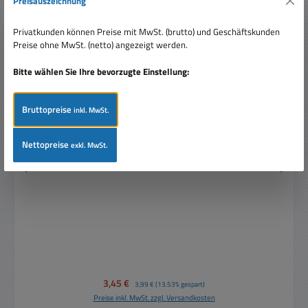
Preisauszeichnung
Privatkunden können Preise mit MwSt. (brutto) und Geschäftskunden
Preise ohne MwSt. (netto) angezeigt werden.
Bitte wählen Sie Ihre bevorzugte Einstellung:
Bruttopreise
inkl. MwSt.
Nettopreise
exkl. MwSt.
1,2V Akku 2100mAh NiMH AA Mignon mit Lötfahnen
Verkaufspreis:
3,45 €
Regulärer Preis:
3,99 €
(13.53% gespart)
Preise inkl. MwSt. zzgl. Versandkosten