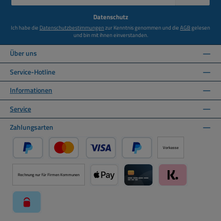
Adresse
*
Datenschutz
Ich habe die
Datenschutzbestimmungen
zur Kenntnis genommen und die
AGB
gelesen
und bin mit ihnen einverstanden.
Über uns
Service-Hotline
Informationen
Service
Zahlungsarten
Vorkasse
PayPal
Kredit- oder Debitkarte über PayPal
Später Bezahlen über PayPal
Rechnung nur für Firmen Kommunen
Apple Pay über Mollie Zahlungssystem
Kreditkarte über Mollie Zahl
Klarna über Moll
paysafecard über Mollie Zahlungssystem