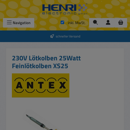
Zum Hauptinhalt springen
Navigation
inkl. MwSt.
schneller Versand
230V Lötkolben 25Watt
Feinlötkolben XS25
Bildergalerie überspringen