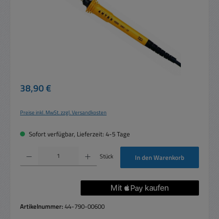
Regulärer Preis:
38,90 €
Preise inkl. MwSt. zzgl. Versandkosten
Sofort verfügbar, Lieferzeit: 4-5 Tage
Produkt Anzahl: Gib den gewünschten Wert ein oder benutze die Schaltflächen um die 
Stück
In den Warenkorb
Artikelnummer:
44-790-00600