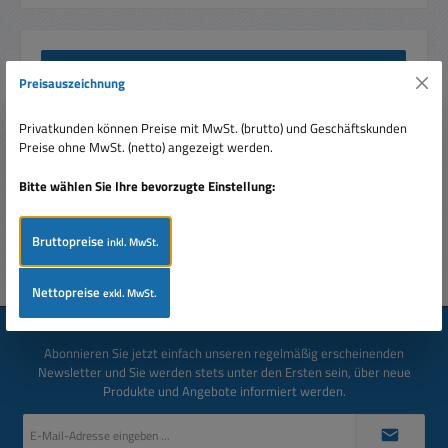
Beschreibung
Preisauszeichnung
25W Lötkolben 230V 25Watt Feinlötkolben XS25
Feinlötkolben bewährtes Modell Ergonimischer Griff Leicht
Privatkunden können Preise mit MwSt. (brutto) und Geschäftskunden
wechselbare Spitze T…
Mehr
Preise ohne MwSt. (netto) angezeigt werden.
Bewertungen
Bitte wählen Sie Ihre bevorzugte Einstellung:
Bruttopreise
inkl. MwSt.
Nettopreise
exkl. MwSt.
Newsletter
Abonnieren Sie jetzt einfach unseren regelmäßig erscheinenden
Newsletter und Sie werden stets unter den Ersten sein, über neue
Produkte und Angebote informiert werden.
E-
Mail-