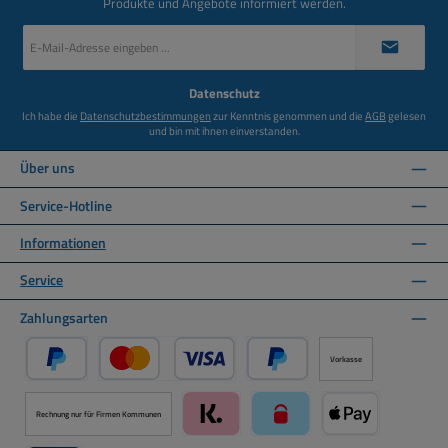
Produkte und Angebote informiert werden.
E-
Mail-
Adresse
*
Datenschutz
Ich habe die
Datenschutzbestimmungen
zur Kenntnis genommen und die
AGB
gelesen
und bin mit ihnen einverstanden.
Über uns
Service-Hotline
Informationen
Service
Zahlungsarten
Vorkasse
PayPal
Kredit- oder Debitkarte über PayPal
Später Bezahlen über PayPal
Rechnung nur für Firmen Kommunen
Klarna über Mollie Zahlungssystem
paysafecard über Mollie Zah
Apple Pay über M