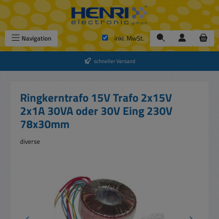
Zum Hauptinhalt springen
Navigation
inkl. MwSt.
schneller Versand
Ringkerntrafo 15V Trafo 2x15V
2x1A 30VA oder 30V Eing 230V
78x30mm
diverse
Bildergalerie überspringen