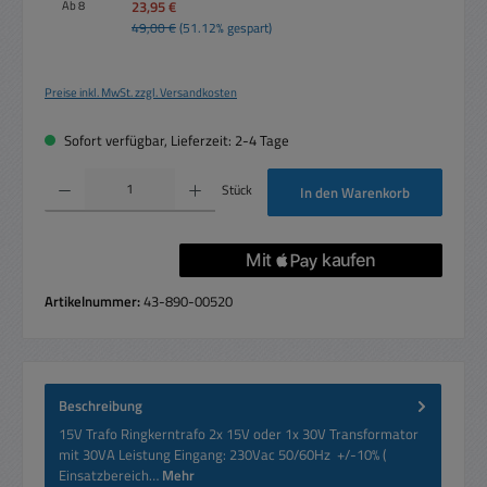
23,95 €
Ab
8
49,00 €
(51.12% gespart)
Preise inkl. MwSt. zzgl. Versandkosten
Sofort verfügbar, Lieferzeit: 2-4 Tage
Produkt Anzahl: Gib den gewünschten Wert ein oder benutze die Schaltflächen um die 
Stück
In den Warenkorb
Artikelnummer:
43-890-00520
Beschreibung
15V Trafo Ringkerntrafo 2x 15V oder 1x 30V Transformator
mit 30VA Leistung Eingang: 230Vac 50/60Hz +/-10% (
Einsatzbereich…
Mehr