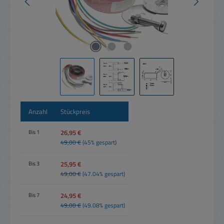
Anzahl
Stückpreis
26,95 €
Bis
1
49,00 €
(45% gespart)
25,95 €
Bis
3
49,00 €
(47.04% gespart)
24,95 €
Bis
7
49,00 €
(49.08% gespart)