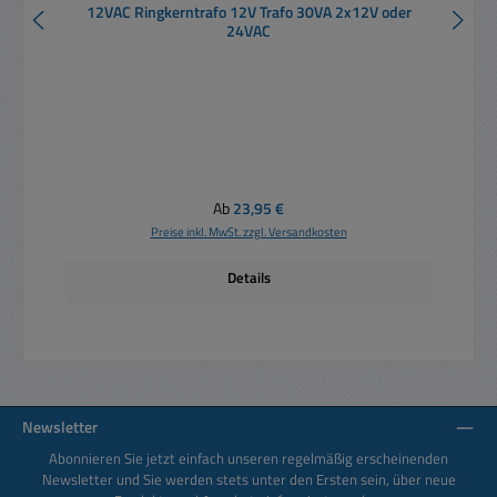
12VAC Ringkerntrafo 12V Trafo 30VA 2x12V oder
24VAC
Regulärer Preis:
Ab
23,95 €
Preise inkl. MwSt. zzgl. Versandkosten
Details
Newsletter
Abonnieren Sie jetzt einfach unseren regelmäßig erscheinenden
Newsletter und Sie werden stets unter den Ersten sein, über neue