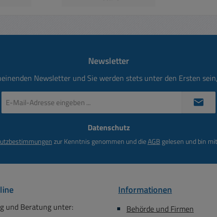
 minimale
Flanschmontage
erstände
Abmessungen: 22 x 35,6mm
ound
(Frontabmessungen siehe
 mit 3-
auch Zeichnung weitere
gung
Bilder ) Polzahl 3 Typ XLR
Newsletter
obustes
üblich passendes Zubehör
e für
siehe (Zubehör-Register)
heinenden Newsletter und Sie werden stets unter den Ersten sei
Stabilität
r andere
E-
Mail-
erwendbar
Adresse
ndere
Datenschutz
*
signale
utzbestimmungen
zur Kenntnis genommen und die
AGB
gelesen und bin mit
sungen:
nt) siehe
weitere
Lötkelche
line
Informationen
ör siehe
ster)
g und Beratung unter:
Behörde und Firmen