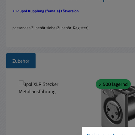
XLR 3pol Kupplung
(female) Lötversion
passendes Zubehör siehe (Zubehör-Register)
Zubehör
Produktgalerie überspringen
> 500 lagernd