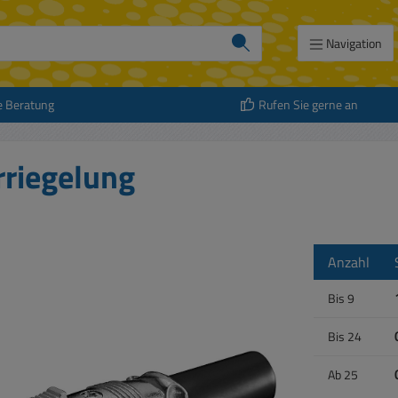
Navigation
e Beratung
Rufen Sie gerne an
rriegelung
Anzahl
Bis
9
Bis
24
Ab
25