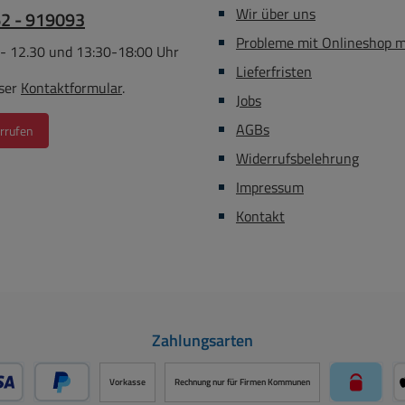
Wir über uns
62 - 919093
Probleme mit Onlineshop 
 - 12.30 und 13:30-18:00 Uhr
Lieferfristen
ser
Kontaktformular
.
Jobs
AGBs
rrufen
Widerrufsbelehrung
Impressum
Kontakt
Zahlungsarten
Vorkasse
Rechnung nur für Firmen Kommunen