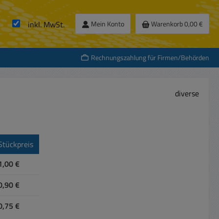
inkl. MwSt.
Mein Konto
Warenkorb
0,00 €
Rechnungszahlung für Firmen/Behörden
diverse
Stückpreis
1,00 €
0,90 €
0,75 €