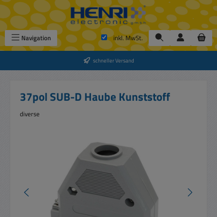
Zum Hauptinhalt springen
Navigation
inkl. MwSt.
schneller Versand
37pol SUB-D Haube Kunststoff
diverse
Bildergalerie überspringen