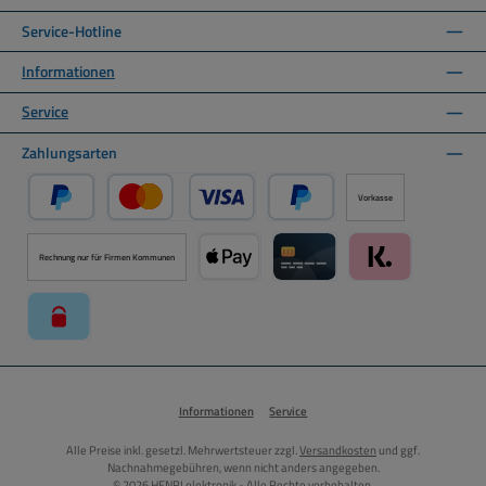
Service-Hotline
Informationen
Service
Zahlungsarten
Vorkasse
PayPal
Kredit- oder Debitkarte über PayPal
Später Bezahlen über PayPal
Rechnung nur für Firmen Kommunen
Apple Pay über Mollie Zahlungssystem
Kreditkarte über Mollie Zahl
Klarna über Moll
paysafecard über Mollie Zahlungssystem
Informationen
Service
Alle Preise inkl. gesetzl. Mehrwertsteuer zzgl.
Versandkosten
und ggf.
Nachnahmegebühren, wenn nicht anders angegeben.
© 2026 HENRI elektronik - Alle Rechte vorbehalten.