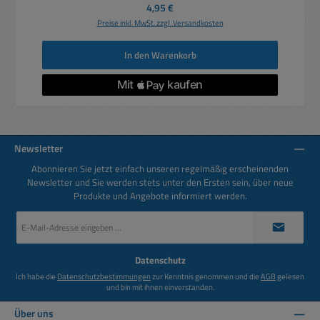
Regulärer Preis:
4,95 €
Preise inkl. MwSt. zzgl. Versandkosten
In den Warenkorb
Newsletter
Abonnieren Sie jetzt einfach unseren regelmäßig erscheinenden
Newsletter und Sie werden stets unter den Ersten sein, über neue
Produkte und Angebote informiert werden.
E-
Mail-
Adresse
*
Datenschutz
Ich habe die
Datenschutzbestimmungen
zur Kenntnis genommen und die
AGB
gelesen
und bin mit ihnen einverstanden.
Über uns