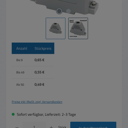
Anzahl
Stückpreis
0,65 €
Bis
9
0,55 €
Bis
49
0,49 €
Ab
50
Preise inkl. MwSt. zzgl. Versandkosten
Sofort verfügbar, Lieferzeit: 2-3 Tage
Produkt Anzahl: Gib den gewünschten Wert ein oder benutze die Schaltflächen um die 
Stück
In den Warenkorb