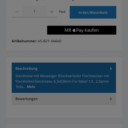
Produkt Anzahl: Gib den gewünschten Wert ein oder benutze die Schaltflächen um die 
Pack
In den Warenkorb
Artikelnummer:
45-821-04640
Beschreibung
Steckhülse mit Abzweiger (Steckverteiler Flachstecker mit
Steckhülse) Steckmass: 6,3x0,8mm Für Kabel 1,5...2,5qmm
Teilis…
Mehr
Bewertungen