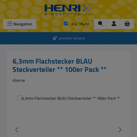
Zum Hauptinhalt springen
Navigation
inkl. MwSt.
schneller Versand
6,3mm Flachstecker BLAU
Steckverteiler ** 100er Pack **
diverse
Bildergalerie überspringen