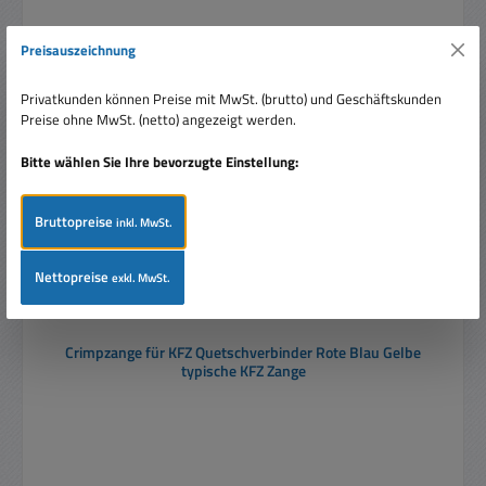
Produktgalerie überspringen
Zubehör
Preisauszeichnung
Rabatt
%
Privatkunden können Preise mit MwSt. (brutto) und Geschäftskunden
Preise ohne MwSt. (netto) angezeigt werden.
Bitte wählen Sie Ihre bevorzugte Einstellung:
Bruttopreise
inkl. MwSt.
Nettopreise
exkl. MwSt.
Crimpzange für KFZ Quetschverbinder Rote Blau Gelbe
typische KFZ Zange