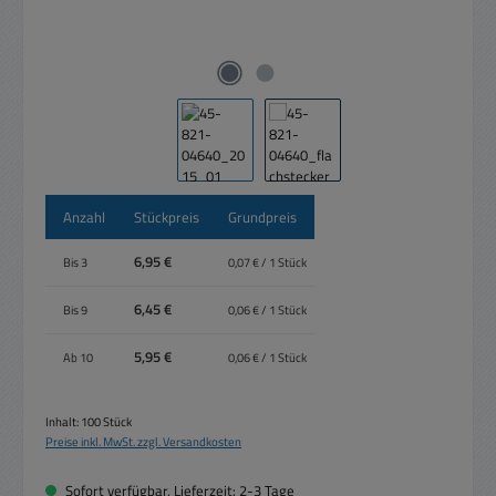
Anzahl
Stückpreis
Grundpreis
6,95 €
Bis
3
0,07 € / 1 Stück
6,45 €
Bis
9
0,06 € / 1 Stück
5,95 €
Ab
10
0,06 € / 1 Stück
Inhalt:
100 Stück
Preise inkl. MwSt. zzgl. Versandkosten
Sofort verfügbar, Lieferzeit: 2-3 Tage