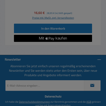
Verkaufspreis:
16,60 €
Regulärer Preis:
28,95 €
(42.66% gespart)
Preise inkl. MwSt. zzgl. Versandkosten
In den Warenkorb
Newsletter
Abonnieren Sie jetzt einfach unseren regelmäßig erscheinenden
Newsletter und Sie werden stets unter den Ersten sein, über neue
Produkte und Angebote informiert werden.
E-
Mail-
Adresse
*
Datenschutz
Ich habe die
Datenschutzbestimmungen
zur Kenntnis genommen und die
AGB
gelesen
und bin mit ihnen einverstanden.