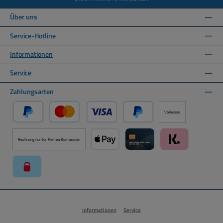
Über uns
Service-Hotline
Informationen
Service
Zahlungsarten
Vorkasse
PayPal
Kredit- oder Debitkarte über PayPal
Später Bezahlen über PayPal
Rechnung nur für Firmen Kommunen
Apple Pay über Mollie Zahlungssystem
Kreditkarte über Mollie Zahl
Klarna über Moll
paysafecard über Mollie Zahlungssystem
Informationen
Service