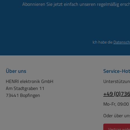
Abmessungen: L: 99,5mm
flexibler Isola
Abonnieren Sie jetzt einfach unseren regelmäßig ersc
Durchmesser Wulst: 19mm
hochwertig
Steckverbinde
sicherer Kontak
eignen sie sich op
den Einsatz 
Ich habe die
Datensch
Multimetern
Prüfgeräten. Die 
gewährleisten
störungsfre
Über uns
Service-Hot
Signalübertrag
hohe Belastbarkei
HENRI elektronik GmbH
Unterstützun
für professio
Am Stadtgraben 11
+49 (0)73
Anwendungen, be
73441 Bopfingen
Genauigkeit und S
Mo-Fr, 09:00
im Vordergrund 
Geeignet für Net
Oder über un
Messgeräte, Lab
Serviceanwendung
Vertrag wide