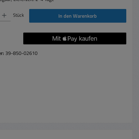
 Gib den gewünschten Wert ein oder benutze die Schaltflächen um die Anzahl 
Stück
In den Warenkorb
er:
39-850-02610