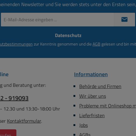
tion,
heinenden Newsletter und Sie werden stets unter den Ersten sei
en
E-
rn und
Mail-
tierung
Adresse
timal für
Datenschutz
*
mit
utzbestimmungen
zur Kenntnis genommen und die
AGB
gelesen und bin mit
 und
Leitungen
 eine
ie
line
Informationen
ung und
t – ideal
g und Beratung unter:
Behörde und Firmen
nelle
Wir über uns
62 - 919093
i denen
icherheit
Probleme mit Onlineshop 
 - 12.30 und 13:30-18:00 Uhr
stehen.
Lieferfristen
zteile,
ser
Kontaktformular
.
Jobs
or- und
en aller
AGBs
rrufen