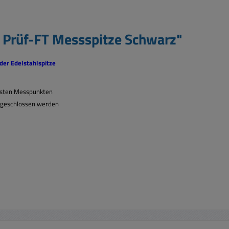
e Prüf-FT Messspitze Schwarz"
nder Edelstahlspitze
insten Messpunkten
ngeschlossen werden