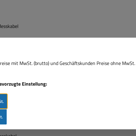
eise mit MwSt. (brutto) und Geschäftskunden Preise ohne MwSt. 
bevorzugte Einstellung:
bel
t.
ARZ bis
tung
t.
l
rkabel
esskabel