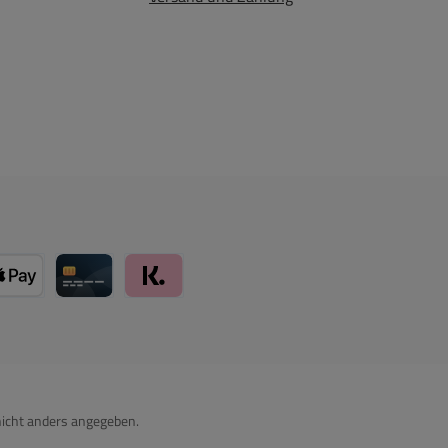
card über Mollie Zahlungssystem
Apple Pay über Mollie Zahlungssystem
Kreditkarte über Mollie Zahlungssystem
Klarna über Mollie Zahlungssystem
icht anders angegeben.