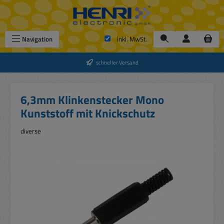
Zum Hauptinhalt springen
Navigation
inkl. MwSt.
schneller Versand
6,3mm Klinkenstecker Mono
Kunststoff mit Knickschutz
diverse
Bildergalerie überspringen