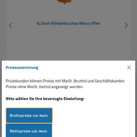
6,3mm Klinkenbuchse Mono offen
Preisauszeichnung
Regulärer Preis:
Ab
0,33 €
Privatkunden können Preise mit MwSt. (brutto) und Geschäftskunden
Preise inkl. MwSt. zzgl. Versandkosten
Preise ohne MwSt. (netto) angezeigt werden.
Details
Bitte wählen Sie Ihre bevorzugte Einstellung:
Bruttopreise
inkl. MwSt.
Produktgalerie überspringen
Ähnliche Artikel
Nettopreise
exkl. MwSt.