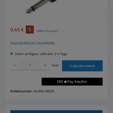
Verkaufspreis:
0,45 €
%
Regulärer Preis:
1,00 €
(55% gespart)
Preise inkl. MwSt. zzgl. Versandkosten
Sofort verfügbar, Lieferzeit: 2-4 Tage
Produkt Anzahl: Gib den gewünschten Wert ein oder benutze die Schaltflächen um die 
Stück
In den Warenkorb
Artikelnummer:
39-859-00029