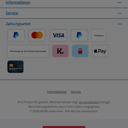
Informationen
Service
Zahlungsarten
Vorkasse
PayPal
Kredit- oder Debitkarte über PayPal
Später Bezahlen über PayPal
Rechnung nur für Firmen Kommunen
Klarna über Mollie Zahlungssystem
paysafecard über Mollie Zah
Apple Pay über M
Kreditkarte über Mollie Zahlungssystem
Informationen
Service
Alle Preise inkl. gesetzl. Mehrwertsteuer zzgl.
Versandkosten
und ggf.
Nachnahmegebühren, wenn nicht anders angegeben.
© 2026 HENRI elektronik - Alle Rechte vorbehalten.