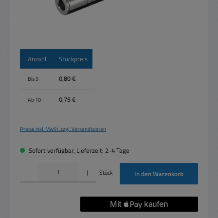
Anzahl
Stückpreis
0,80 €
Bis
9
0,75 €
Ab
10
Preise inkl. MwSt. zzgl. Versandkosten
Sofort verfügbar, Lieferzeit: 2-4 Tage
Produkt Anzahl: Gib den gewünschten Wert ein oder benutze die Schaltflächen um die 
Stück
In den Warenkorb