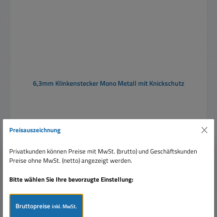
6,3mm Klinkenstecker Mono Metall mit Knickschutz
Preisauszeichnung
Privatkunden können Preise mit MwSt. (brutto) und Geschäftskunden
Preise ohne MwSt. (netto) angezeigt werden.
Regulärer Preis:
Ab
0,45 €
Bitte wählen Sie Ihre bevorzugte Einstellung:
Preise inkl. MwSt. zzgl. Versandkosten
Details
Bruttopreise
inkl. MwSt.