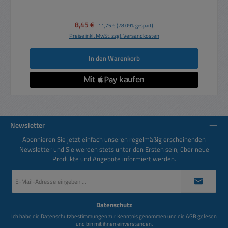
Verkaufspreis:
8,45 €
Regulärer Preis:
11,75 €
(28.09% gespart)
Preise inkl. MwSt. zzgl. Versandkosten
In den Warenkorb
Newsletter
Abonnieren Sie jetzt einfach unseren regelmäßig erscheinenden
Newsletter und Sie werden stets unter den Ersten sein, über neue
Produkte und Angebote informiert werden.
E-
Mail-
Adresse
*
Datenschutz
Ich habe die
Datenschutzbestimmungen
zur Kenntnis genommen und die
AGB
gelesen
und bin mit ihnen einverstanden.