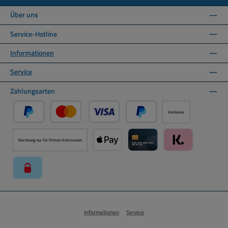
Über uns
Service-Hotline
Informationen
Service
Zahlungsarten
Vorkasse
PayPal
Kredit- oder Debitkarte über PayPal
Später Bezahlen über PayPal
Rechnung nur für Firmen Kommunen
Apple Pay über Mollie Zahlungssystem
Kreditkarte über Mollie Zahl
Klarna über Moll
paysafecard über Mollie Zahlungssystem
Informationen
Service