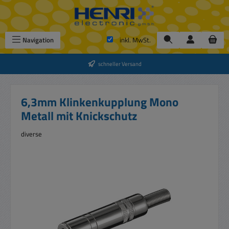
Zum Hauptinhalt springen
Navigation
inkl. MwSt.
schneller Versand
6,3mm Klinkenkupplung Mono
Metall mit Knickschutz
diverse
Bildergalerie überspringen