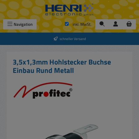
Zum Hauptinhalt springen
Navigation
inkl. MwSt.
schneller Versand
3,5x1,3mm Hohlstecker Buchse
Einbau Rund Metall
Bildergalerie überspringen