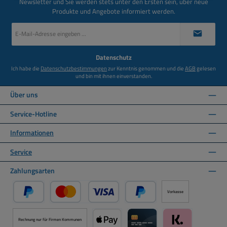
Newsletter und Sie werden stets unter den Ersten sein, über neue
Produkte und Angebote informiert werden.
E-
Mail-
Adresse
*
Datenschutz
Ich habe die
Datenschutzbestimmungen
zur Kenntnis genommen und die
AGB
gelesen
und bin mit ihnen einverstanden.
Über uns
Service-Hotline
Informationen
Service
Zahlungsarten
Vorkasse
PayPal
Kredit- oder Debitkarte über PayPal
Später Bezahlen über PayPal
Rechnung nur für Firmen Kommunen