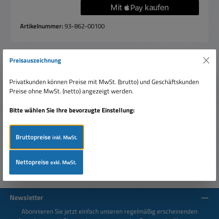
Artikelnummer:
93-862-00100
Preisauszeichnung
Beschreibung
Privatkunden können Preise mit MwSt. (brutto) und Geschäftskunden
Einbaubuchse mit Zentralbefestigung Gewindelänge: 5,2mm
Preise ohne MwSt. (netto) angezeigt werden.
Stärke der Überwurfmutter: 2,1mm daher geeignet für
Wandungen/Fro…
Mehr
Bitte wählen Sie Ihre bevorzugte Einstellung:
Bewertungen
Bruttopreise
inkl. MwSt.
Nettopreise
exkl. MwSt.
Newsletter
Abonnieren Sie jetzt einfach unseren regelmäßig erscheinenden