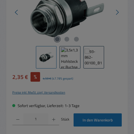
Verkaufspreis:
2,35 €
%
Regulärer Preis:
4,50 €
(47.78% gespart)
Preise inkl. MwSt. zzgl. Versandkosten
Sofort verfügbar, Lieferzeit: 1-3 Tage
Produkt Anzahl: Gib den gewünschten Wert ein oder benutze die Schaltflächen um die 
Stück
In den Warenkorb