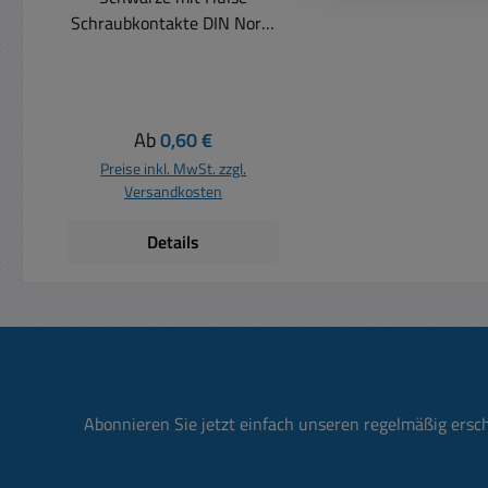
Schraubkontakte DIN Norm
( Strich-Punkt ) DIN41529
gerade Ausführung
Schraubanschluss Typischer
Einsatz als Netzteil-
Regulärer Preis:
Ab
0,60 €
oder Lautsprecherkupplung
Preise inkl. MwSt. zzgl.
Versandkosten
Details
Abonnieren Sie jetzt einfach unseren regelmäßig ersc