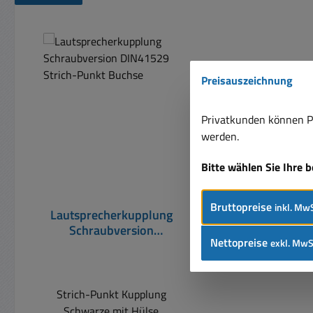
Produktgalerie überspringen
Preisauszeichnung
Privatkunden können Pr
werden.
Bitte wählen Sie Ihre 
Bruttopreise
inkl. MwS
Lautsprecherkupplung
Schraubversion
Nettopreise
exkl. MwS
DIN41529 Strich-Punkt
Buchse
Strich-Punkt Kupplung
Schwarze mit Hülse