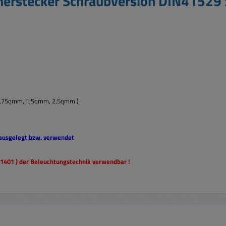
herstecker Schraubversion DIN41529 
 0,75qmm, 1,5qmm, 2,5qmm )
 ausgelegt bzw. verwendet
01401 ) der Beleuchtungstechnik verwendbar !