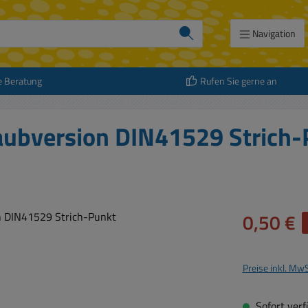
Navigation
e Beratung
Rufen Sie gerne an
aubversion DIN41529 Strich
Verkaufspreis:
0,50 €
Preise inkl. Mw
Sofort verfü