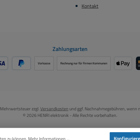
Kontakt
Zahlungsarten
Vorkasse
Rechnung nur für Firmen Kommunen
- oder Debitkarte über PayPal
Später Bezahlen über PayPal
Apple P
l. Mehrwertsteuer zzgl.
Versandkosten
und ggf. Nachnahmegebühren, wenn n
© 2026 HENRI elektronik - Alle Rechte vorbehalten.
Konfigurier
eten zu können.
Mehr Informationen ...