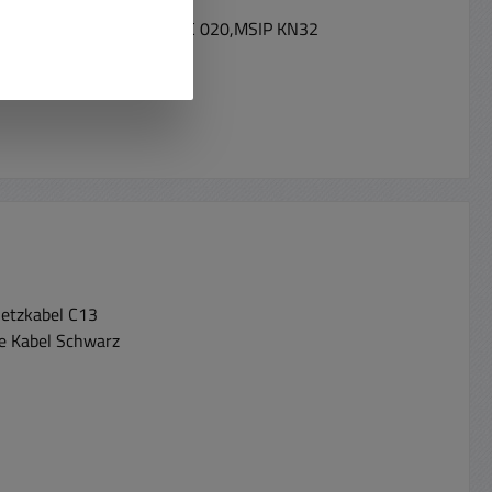
438,GB17625.1 / EAC TP TC 020,MSIP KN32
t