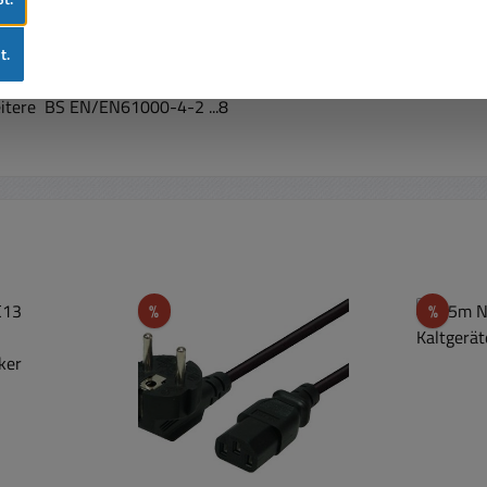
SPR32),FCC PART 15 / CISPR22 / CAN ICES-3(B)/NMB-3(B),CNS13
B9254
t.
 weitere BS EN/EN61000-4-2 ...8
Rabatt
Rabat
%
%