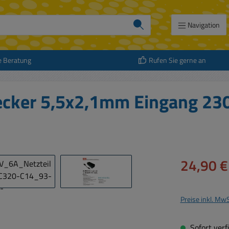
Navigation
e Beratung
Rufen Sie gerne an
tecker 5,5x2,1mm Eingang 23
Verkaufspreis:
24,90 €
Preise inkl. Mw
Sofort verfü