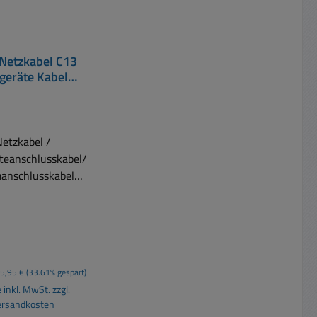
Netzkabel C13
tgeräte Kabel
Schwarz
Netzkabel /
teanschlusskabel/
anschlusskabel
ontaktstecker 90°
ewinkelt auf
ätebuchse 230V AC
et bis 250V (AC)
spreis:
Regulärer Preis:
5,95 €
(33.61% gespart)
H05VV
 inkl. MwSt. zzgl.
qmm Kabelfarbe:
ersandkosten
Schwarz Gewicht: 0,19kg