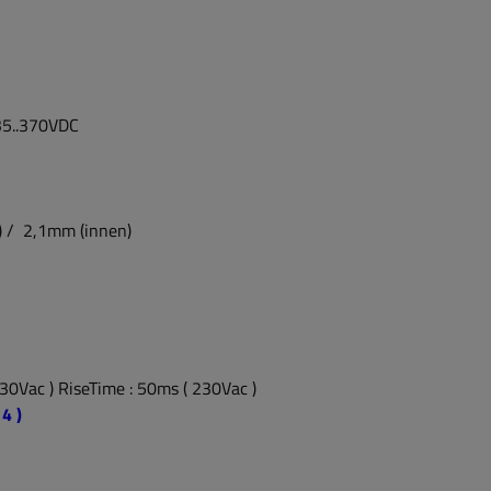
e
35..370VDC
) / 2,1mm (innen)
30Vac ) RiseTime : 50ms ( 230Vac )
4 )