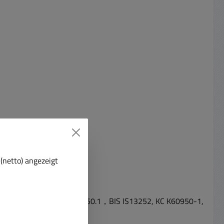
(netto) angezeigt
SE J62368-1, AS/NZS 60950.1，BIS IS13252, KC K60950-1,