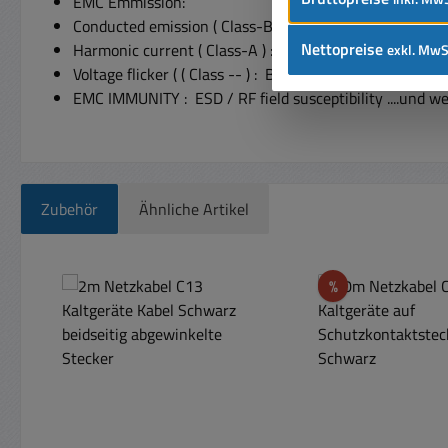
EMC Emmission:
Conducted emission ( Class-B ) : BS EN/EN55032(CI
Nettopreise
Harmonic current ( Class-A ) : BS EN/EN61000-3-2,G
exkl. MwS
Voltage flicker ( ( Class -- ) : BS EN/EN61000-3-3
EMC IMMUNITY : ESD / RF field susceptibility ....und
Zubehör
Ähnliche Artikel
Produktgalerie überspringen
Rabatt
%