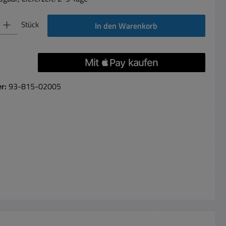
 Gib den gewünschten Wert ein oder benutze die Schaltflächen um die Anzahl 
Stück
In den Warenkorb
er:
93-815-02005