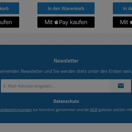
üllt
Schwarz Gewicht: 0,45kg
korb
In den Warenkorb
In 
belfarbe:
icht: 0,75kg
Newsletter
heinenden Newsletter und Sie werden stets unter den Ersten sei
E-
Mail-
Adresse
Datenschutz
*
utzbestimmungen
zur Kenntnis genommen und die
AGB
gelesen und bin mit