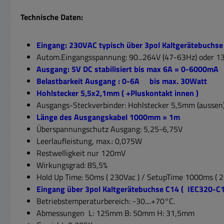
Technische Daten:
Eingang: 230VAC typisch über 3pol Kaltgerätebuchs
Autom.Eingangsspannung: 90...264V (47-63Hz) oder 1
Ausgang: 5V DC stabilisiert bis max 6A = 0-6000mA
Belastbarkeit Ausgang : 0-6A bis max. 30Watt
Hohlstecker 5,5x2,1mm ( +Pluskontakt innen )
Ausgangs-Steckverbinder: Hohlstecker 5,5mm (aussen
Länge des Ausgangskabel 1000mm = 1m
Überspannungschutz Ausgang: 5,25-6,75V
Leerlaufleistung, max.: 0,075W
Restwelligkeit nur 120mV
Wirkungsgrad: 85,5%
Hold Up Time: 50ms ( 230Vac ) / SetupTime 1000ms ( 2
Eingang über 3pol Kaltgerätebuchse C14 ( IEC320-C1
Betriebstemperaturbereich: -30....+70°C.
Abmessungen L: 125mm B: 50mm H: 31,5mm