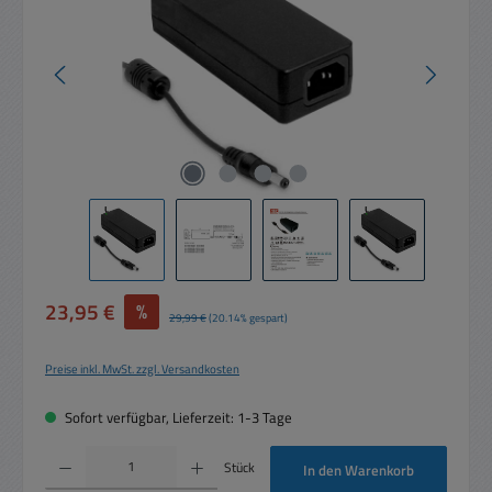
Verkaufspreis:
23,95 €
%
Regulärer Preis:
29,99 €
(20.14% gespart)
Preise inkl. MwSt. zzgl. Versandkosten
Sofort verfügbar, Lieferzeit: 1-3 Tage
Produkt Anzahl: Gib den gewünschten Wert ein oder benutze die Schaltflächen um die 
Stück
In den Warenkorb