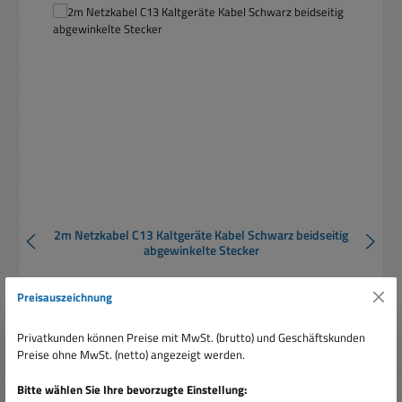
2m Netzkabel C13 Kaltgeräte Kabel Schwarz beidseitig
abgewinkelte Stecker
Preisauszeichnung
Privatkunden können Preise mit MwSt. (brutto) und Geschäftskunden
Preise ohne MwSt. (netto) angezeigt werden.
Bitte wählen Sie Ihre bevorzugte Einstellung:
Regulärer Preis:
Ab
3,33 €