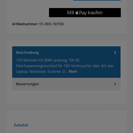
Artikelnummer:
55-800-90598
Beschreibung
15V Netzteil mit 60W Leistung 15V DC
Gleichspannungsnetzteil für 15V Verbraucher aller Art wie
Laptop, Notebook, Scanner, D…
Mehr
Bewertungen
Produktgalerie überspringen
Zubehör