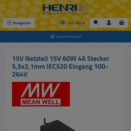
Zum Hauptinhalt springen
Navigation
inkl. MwSt.
schneller Versand
15V Netzteil 15V 60W 4A Stecker
5,5x2,1mm IEC320 Eingang 100-
264V
Bildergalerie überspringen