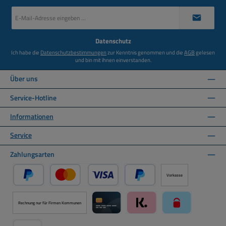
E-
Mail-
Adresse
*
Datenschutz
Ich habe die
Datenschutzbestimmungen
zur Kenntnis genommen und die
AGB
gelesen
und bin mit ihnen einverstanden.
Über uns
Service-Hotline
Informationen
Service
Zahlungsarten
Vorkasse
PayPal
Kredit- oder Debitkarte über PayPal
Später Bezahlen über PayPal
Rechnung nur für Firmen Kommunen
Kreditkarte über Mollie Zahlungssystem
Klarna über Mollie Zahlungss
paysafecard über