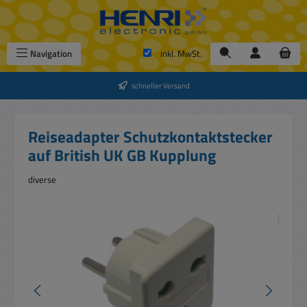
Zum Hauptinhalt springen
Navigation
inkl. MwSt.
schneller Versand
Reiseadapter Schutzkontaktstecker
auf British UK GB Kupplung
diverse
Bildergalerie überspringen