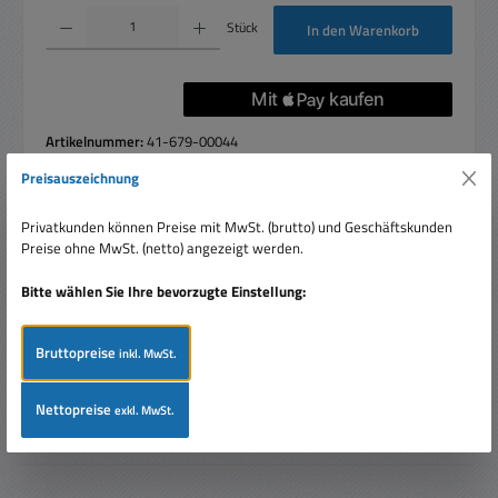
Produkt Anzahl: Gib den gewünschten Wert ein oder benutze die Schaltflächen um die 
Stück
In den Warenkorb
Artikelnummer:
41-679-00044
Preisauszeichnung
Privatkunden können Preise mit MwSt. (brutto) und Geschäftskunden
Beschreibung
Preise ohne MwSt. (netto) angezeigt werden.
Kurzer Adapter 3-poliger Schutzkontaktstecker auf 3-polige
Bitte wählen Sie Ihre bevorzugte Einstellung:
UK-Einbaubuchse (passen auch bedingt andere Stecker
hinein mit Du…
Mehr
Bruttopreise
inkl. MwSt.
Bewertungen
Nettopreise
exkl. MwSt.