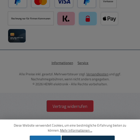
Vorkasse
PayPal
Kredit- oder Debitkarte über PayPal
Später Bezahlen über PayPal
Rechnung nur für Firmen Kommunen
Klarna über Mollie Zahlungssystem
paysafecard über Mollie Zah
Apple Pay über M
Kreditkarte über Mollie Zahlungssystem
Informationen
Service
Alle Preise inkl. gesetzl. Mehrwertsteuer zzgl.
Versandkosten
und ggf.
Nachnahmegebühren, wenn nicht anders angegeben.
© 2026 HENRI elektronik - Alle Rechte vorbehalten.
Vertrag widerrufen
Diese Website verwendet Cookies, um eine bestmögliche Erfahrung bieten zu
können.
Mehr Informationen ...