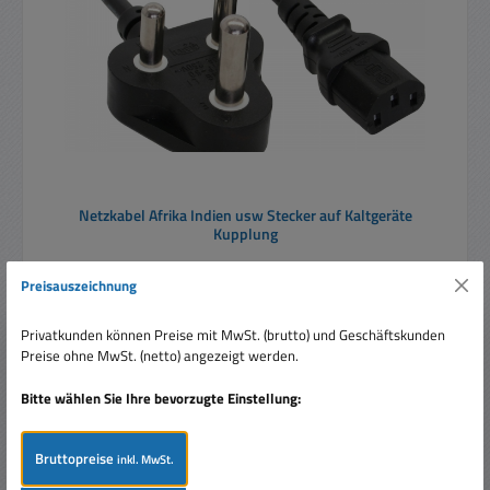
Netzkabel Afrika Indien usw Stecker auf Kaltgeräte
Kupplung
Preisauszeichnung
Privatkunden können Preise mit MwSt. (brutto) und Geschäftskunden
Preise ohne MwSt. (netto) angezeigt werden.
Bitte wählen Sie Ihre bevorzugte Einstellung:
Regulärer Preis:
Ab
5,70 €
Preise inkl. MwSt. zzgl. Versandkosten
Bruttopreise
inkl. MwSt.
Details