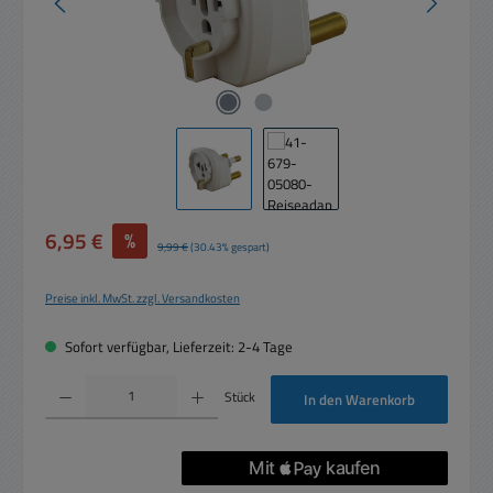
Verkaufspreis:
6,95 €
%
Regulärer Preis:
9,99 €
(30.43% gespart)
Preise inkl. MwSt. zzgl. Versandkosten
Sofort verfügbar, Lieferzeit: 2-4 Tage
Produkt Anzahl: Gib den gewünschten Wert ein oder benutze die Schaltflächen um die 
Stück
In den Warenkorb