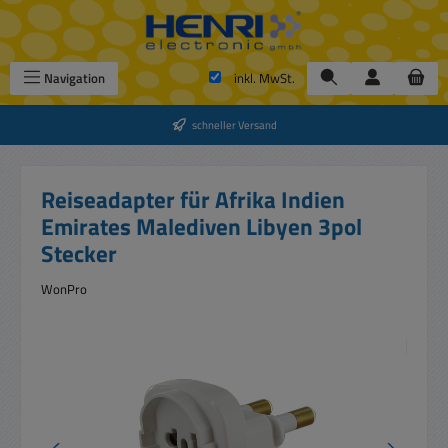
Zum Hauptinhalt springen
Navigation
inkl. MwSt.
schneller Versand
Reiseadapter für Afrika Indien
Emirates Malediven Libyen 3pol
Stecker
WonPro
Bildergalerie überspringen