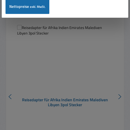
Nettopreise
exkl. MwSt.
Produktgalerie überspringen
Ähnliche Artikel
Reisedapter für Afrika Indien Emirates Malediven
Libyen 3pol Stecker