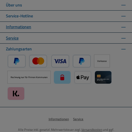
Über uns
Service-Hotline
Informationen
Service
Zahlungsarten
Vorkasse
PayPal
Kredit- oder Debitkarte über PayPal
Später Bezahlen über PayPal
Rechnung nur für Firmen Kommunen
paysafecard über Mollie Zahlungssystem
Apple Pay über Mollie Zahlu
Kreditkarte über
Klarna über Mollie Zahlungssystem
Informationen
Service
Alle Preise inkl. gesetzl. Mehrwertsteuer zzgl.
Versandkosten
und ggf.