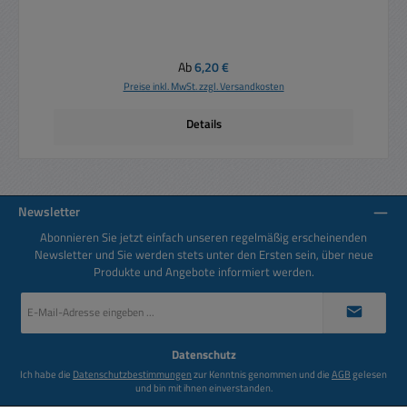
Regulärer Preis:
Ab
6,20 €
Preise inkl. MwSt. zzgl. Versandkosten
Details
Newsletter
Abonnieren Sie jetzt einfach unseren regelmäßig erscheinenden
Newsletter und Sie werden stets unter den Ersten sein, über neue
Produkte und Angebote informiert werden.
E-
Mail-
Adresse
*
Datenschutz
Ich habe die
Datenschutzbestimmungen
zur Kenntnis genommen und die
AGB
gelesen
und bin mit ihnen einverstanden.