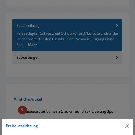
Beschreibung
Reiseadapter Schweiz auf Schutzkontakt/Euro. Grundsolider
Reisestecker für den Einsatz in der Schweiz Eingangsseite
3pol.…
Mehr
Bewertungen
Produktgalerie überspringen
Ähnliche Artikel
Rabatt
%
Preisauszeichnung