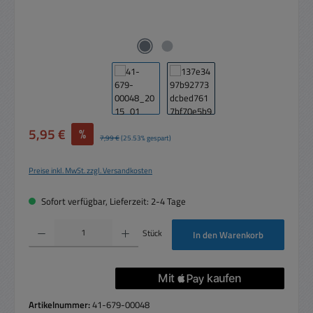
Verkaufspreis:
5,95 €
%
Regulärer Preis:
7,99 €
(25.53% gespart)
Preise inkl. MwSt. zzgl. Versandkosten
Sofort verfügbar, Lieferzeit: 2-4 Tage
Produkt Anzahl: Gib den gewünschten Wert ein oder benutze die Schaltflächen um die 
Stück
In den Warenkorb
Artikelnummer:
41-679-00048