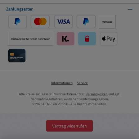
Zahlungsarten
Vorkasse
PayPal
Kredit- oder Debitkarte über PayPal
Später Bezahlen über PayPal
Rechnung nur für Firmen Kommunen
Klarna über Mollie Zahlungssystem
paysafecard über Mollie Zah
Apple Pay über M
Kreditkarte über Mollie Zahlungssystem
Informationen
Service
Alle Preise inkl. gesetzl. Mehrwertsteuer zzgl.
Versandkosten
und ggf.
Nachnahmegebühren, wenn nicht anders angegeben.
© 2026 HENRI elektronik - Alle Rechte vorbehalten.
Vertrag widerrufen