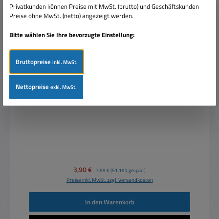
Privatkunden können Preise mit MwSt. (brutto) und Geschäftskunden
Preise ohne MwSt. (netto) angezeigt werden.
Bitte wählen Sie Ihre bevorzugte Einstellung:
Bruttopreise
inkl. MwSt.
Reiseadapter Schweiz Stecker auf Univ-Kupplung 3pol
Nettopreise
exkl. MwSt.
Verkaufspreis:
3,90 €
Regulärer Preis:
7,99 €
(51.19% gespart)
Preise inkl. MwSt. zzgl. Versandkosten
In den Warenkorb