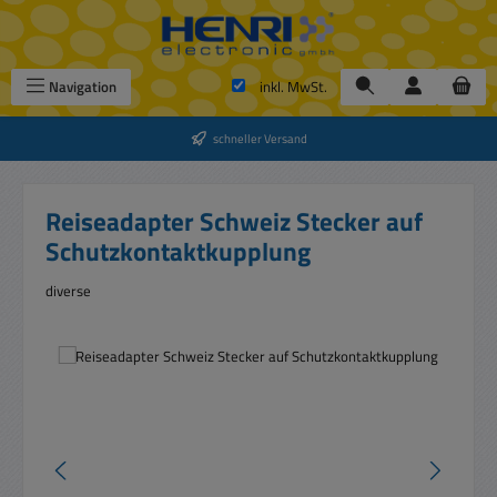
Zum Hauptinhalt springen
Navigation
inkl. MwSt.
schneller Versand
Reiseadapter Schweiz Stecker auf
Schutzkontaktkupplung
diverse
Bildergalerie überspringen