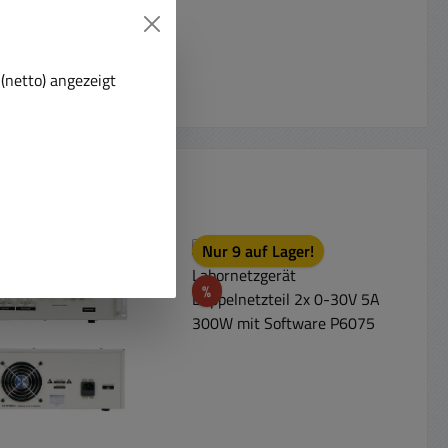
(netto) angezeigt
t
Nur 9 auf Lager!
Rabatt
%