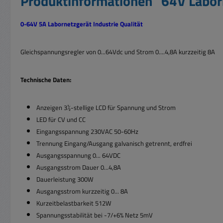
Produktinformationen "64V Labo
0-64V 5A Labornetzgerät Industrie Qualität
Gleichspannungsregler von 0...64Vdc und Strom 0....4,8A kurzzeitig 8A
Technische Daten:
Anzeigen 3½-stellige LCD für Spannung und Strom
LED für CV und CC
Eingangsspannung 230VAC 50-60Hz
Trennung Eingang/Ausgang galvanisch getrennt, erdfrei
Ausgangsspannung 0... 64VDC
Ausgangsstrom Dauer 0...4,8A
Dauerleistung 300W
Ausgangsstrom kurzzeitig 0... 8A
Kurzeitbelastbarkeit 512W
Spannungsstabilität bei -7/+6% Netz 5mV