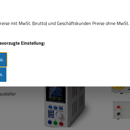
eise mit MwSt. (brutto) und Geschäftskunden Preise ohne MwSt. 
bevorzugte Einstellung:
t.
Rabatt
Rabat
%
%
t.
Tipp