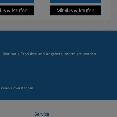
0-60V (vorwählbar)
und Stromeinstellung. Das
strom je Bereich:
PeakTech 6075 besitzt zwei
/ 0-30A / 0-15A
einstellbare
gsleistung: max.
Spannungs-/Stromausgäng
ein-
e, welche es ermöglichen
lung für Spannung
die gewünschten Werte
atische
zwischen 0-30V DC und 0-
ng von C.V. / C.C.
5A DC stufenlos
einzustellen. Desweiteren
n, über neue Produkte und Angebote informiert werden.
l in unabhängigen
ist ein
s (Auflösung: 0,1V
Festspannungsausgang von
lprinzip:
5V / 3A mit in dem Gerät
tes Schaltnetzteil
integriert. Mit dem großen
use: robustes
und übersichtlichen Display
 ihnen einverstanden.
lechgehäuse mit
ist es problemlos möglich,
utzerdung mit
die eingestellten Werte
sschlitzen und
anzuzeigen. Weitere
ebautem Lüfter
Features des Gerätes sind
Service
ehäuse in 19zoll-
die C.V und C.C Funktion,