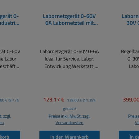
gerät 0-
Labornetzgerät 0-60V
Laborn
dustrie
6A Labornetzteil mit
30V 
otive
2xLED-Display Blau
900W 
fte
2xUSB P6227
19z
er
rät 0-60V
Labornetzgerät 0-60V 0-6A
Regelbar
ie Labor
Ideal für Service, Labor,
0-30
eschäfte
Entwicklung Werkstatt,
Labo
er
Schule .... Dieses neu
900Watt
deal auch
entwickelte Labornetzgerät
Netztei
tlabor
bietet einen regelbaren
Die rich
Ausgelegt
0...60V oder 0...6A DC
auf Hoch
er Preis:
Verkaufspreis:
Regulärer Preis:
Verkauf
123,17 €
399,0
,00 €
(9.17%
139,00 €
(11.39%
sten mit
Hauptausgang mit einer
Überlas
gespart)
trom, als
maximalen Dauerleistung
kur
. zzgl.
Preise inkl. MwSt. zzgl.
Preise
z...
von 150Watt. Für
Labornet
en
Versandkosten
V
e wie
Entwickler bietet dieses
leise mit
Labornetzgerät zwei
Ausgangs
korb
In den Warenkorb
In 