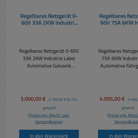
Regelbares Netzgerät 0-
Regelbares Netz
60V 33A 2KW Industrie
60V 75A 6KW In
Labor Automotive
Labor Autom
Galvanik Fahrgeschäfte
Fahrgeschä
Schaustell
Regelbares Netzgerät 0-60V
Regelbares Netzge
33A 2KW Industrie Labor
75A 6KW Industr
Automotive Galvanik
Automotive Fahrg
FahrgeschäfteIndustrieversi
Schaustell
on ideal auch für Service
Industrieversion i
Testlabor Werkstatt usw. +
für Service Tes
Ausgelegt für Motorische
Werkstatt usw. + 
Verkaufspreis:
Regulärer Preis:
Verkaufspreis:
Regulär
3.000,00 €
4.995,00 €
3.199,00 €
(6.22%
5.499
Lasten mit hohem
für Motorische La
gespart)
gespart)
Einschaltstrom, als
hohem Einschalts
Preise inkl. MwSt. zzgl.
Preise inkl. MwSt
Batterieersatz...
Batterieersat
Versandkosten
Versandkost
Fahrgeschäfte wie
Fahrgeschäft
Lokomotiven auf Gleise mit
Lokomotiven auf G
In den Warenkorb
In den Waren