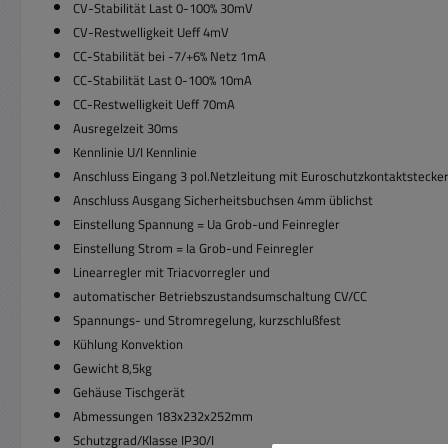
CV-Stabilität Last 0-100% 30mV
CV-Restwelligkeit Ueff 4mV
CC-Stabilität bei -7/+6% Netz 1mA
CC-Stabilität Last 0-100% 10mA
CC-Restwelligkeit Ueff 70mA
Ausregelzeit 30ms
Kennlinie U/I Kennlinie
Anschluss Eingang 3 pol.Netzleitung mit Euroschutzkontaktstecke
Anschluss Ausgang Sicherheitsbuchsen 4mm üblichst
Einstellung Spannung = Ua Grob-und Feinregler
Einstellung Strom = Ia Grob-und Feinregler
Linearregler mit Triacvorregler und
automatischer Betriebszustandsumschaltung CV/CC
Spannungs- und Stromregelung, kurzschlußfest
Kühlung Konvektion
Gewicht 8,5kg
Gehäuse Tischgerät
Abmessungen 183x232x252mm
Schutzgrad/Klasse IP30/I