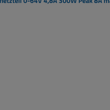
rnetzteil 0-64V 4,8A 300W Peak 8A 