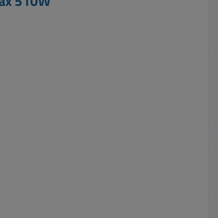
max 510W"