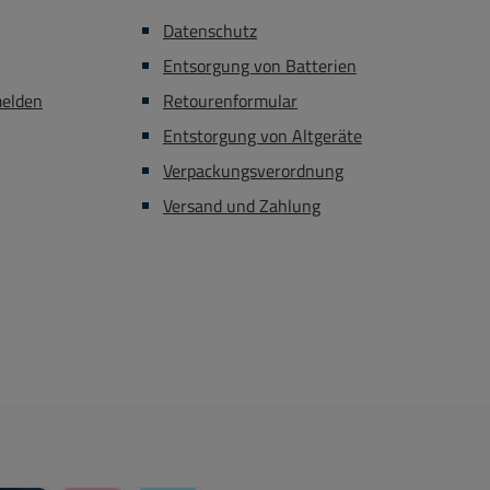
ormat auch als
womit eine konstante
Datenschutz
gerät klassisch
Spannung / ein konstanter
Entsorgung von Batterien
dbar Einschalter:
Strom eingestellt wird. Die
teter Kippschalter
Ausgangsspannung kann
melden
Retourenformular
änge: 3 x 4mm
mithilfe des Tastenfeldes
Entstorgung von Altgeräte
n (GND - +) mit
fest eingestellt werden,
Verpackungsverordnung
bkappen bis 20A
wodurch es dem Bediener
 M6 Gewindebolzen
ermöglicht schnell und
Versand und Zahlung
hraubklemmen auf
effizient die einzustellenden
ückseite bis 60A
Werte auszuwählen. Durch
lligkeit: max 1%
die Flexibilität, welche
ability: < 1% Load
dieses Gerät mit sich bringt,
: < 1% Ripple noise:
ist es Optimal für nahezu
 1% Der 60A
alle Bereiche geeignet wie
sausgang ist mit 2x
z.B. den Servicebereich, des
tigen Dioden in
Bereiches der Ausbildung
ichtung ( +Plus )
und auch für den
attet Somit kann
professionellen
Labornetzteil auch
gewerblichen Einsatz.