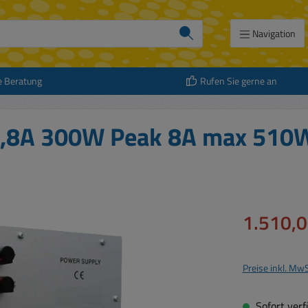
Navigation
e Beratung
Rufen Sie gerne an
 4,8A 300W Peak 8A max 510
Verkaufspreis:
1.510,0
Preise inkl. Mw
Sofort verfü