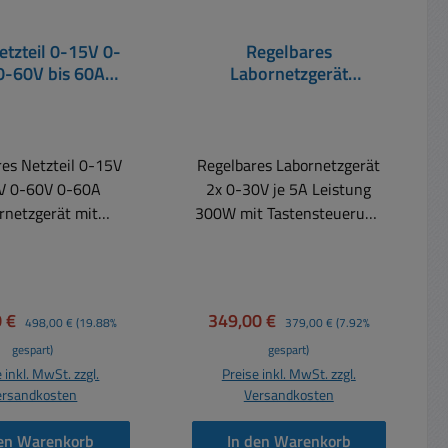
etzteil 0-15V 0-
Regelbares
0-60V bis 60A
Labornetzgerät
19zoll Netzteil
Doppelnetzteil 2x 0-30V
oll Netzgerät
5A 300W mit Software
P6075
es Netzteil 0-15V
Regelbares Labornetzgerät
V 0-60V 0-60A
2x 0-30V je 5A Leistung
rnetzgerät mit
300W mit Tastensteuerung
 Leistung 19zoll
und USB-Software Digital
l 19zoll Netzgerät
Labornetzgerät 2-fach 0-
tige Wahl, wenn es
30V 0-5A DC und 5V 3A
leistung ankommt !
Festspannung und USB
spreis:
Regulärer Preis:
Verkaufspreis:
Regulärer Preis:
0 €
349,00 €
498,00 €
(19.88%
379,00 €
(7.92%
tgeschütztes und
Schnittstelle zur
gespart)
gespart)
zschlussfestes
Fernsteuerung Digital
 inkl. MwSt. zzgl.
Preise inkl. MwSt. zzgl.
zgerät Anzahl
gesteuertes, hochpräzises
ersandkosten
Versandkosten
Kanäle: 1
Gleichspannungsnetzteil
spannung: 0-15V /
mit stufen­loser Spannungs-
den Warenkorb
In den Warenkorb