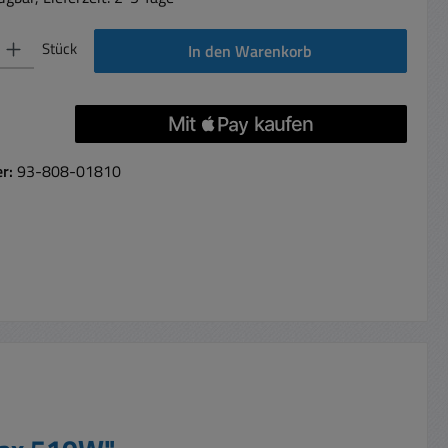
 Gib den gewünschten Wert ein oder benutze die Schaltflächen um die Anzahl 
Stück
In den Warenkorb
er:
93-808-01810