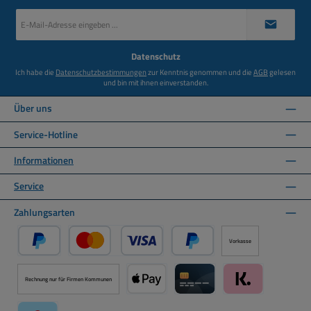
E-
Mail-
Adresse
*
Datenschutz
Ich habe die
Datenschutzbestimmungen
zur Kenntnis genommen und die
AGB
gelesen
und bin mit ihnen einverstanden.
Über uns
Service-Hotline
Informationen
Service
Zahlungsarten
Vorkasse
PayPal
Kredit- oder Debitkarte über PayPal
Später Bezahlen über PayPal
Rechnung nur für Firmen Kommunen
Apple Pay über Mollie Zahlungssystem
Kreditkarte über Mollie Zahl
Klarna über Moll