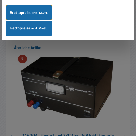
Preise inkl. MwSt. zzgl. Versandkosten
Bruttopreise
inkl. MwSt.
In den Warenkorb
Nettopreise
exkl. MwSt.
Produktgalerie überspringen
Ähnliche Artikel
Rabatt
%
24V 10A Labornetzteil 230V auf 24V RiSU konform