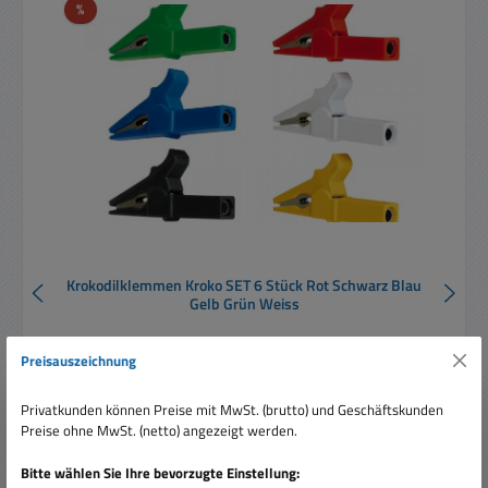
Rabatt
%
Krokodilklemmen Kroko SET 6 Stück Rot Schwarz Blau
Gelb Grün Weiss
Preisauszeichnung
Inhalt:
6 Stück
(0,99 € / 1 Stück)
Privatkunden können Preise mit MwSt. (brutto) und Geschäftskunden
Preise ohne MwSt. (netto) angezeigt werden.
Bitte wählen Sie Ihre bevorzugte Einstellung:
Verkaufspreis:
5,95 €
Regulärer Preis:
6,95 €
(14.39% gespart)