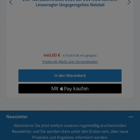
Linearregler längsgeregeltes Netzteil
Verkaufspreis:
440,00 €
Regulärer Preis:
479,00 €
(8.14% gespart)
Preise inkl. MwSt. zzgl. Versandkosten
In den Warenkorb
Newsletter
Abonnieren Sie jetzt einfach unseren regelmäßig erscheinenden
Newsletter und Sie werden stets unter den Ersten sein, über neue
Produkte und Angebote informiert werden.