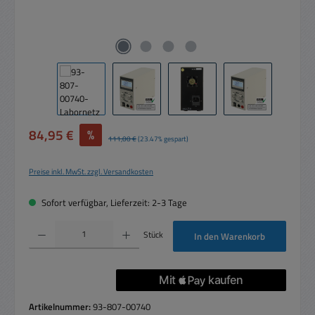
Verkaufspreis:
84,95 €
%
Regulärer Preis:
111,00 €
(23.47% gespart)
Preise inkl. MwSt. zzgl. Versandkosten
Sofort verfügbar, Lieferzeit: 2-3 Tage
Produkt Anzahl: Gib den gewünschten Wert ein oder benutze die Schaltflächen um die 
Stück
In den Warenkorb
Artikelnummer:
93-807-00740