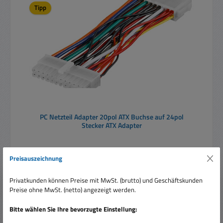
Tipp
PC Netzteil Adapter 20pol ATX Buchse auf 24pol
Stecker ATX Adapter
Preisauszeichnung
Privatkunden können Preise mit MwSt. (brutto) und Geschäftskunden
Preise ohne MwSt. (netto) angezeigt werden.
Verkaufspreis:
11,95 €
Regulärer Preis:
18,80 €
(36.44% gespart)
Bitte wählen Sie Ihre bevorzugte Einstellung:
Preise inkl. MwSt. zzgl. Versandkosten