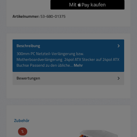
Artikelnummer:
53-680-01375
Beschreibung
300mm PC Netzteil-Verlängerung bzw.
Motherboardverlängerung 24pol ATX Stecker auf 24pol ATX
Buchse Passend zu den übliche…
Mehr
Bewertungen
Produktgalerie überspringen
Zubehör
Rabatt
%