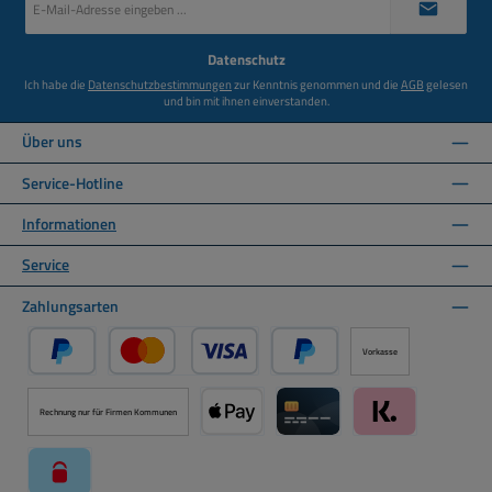
Mail-
Adresse
*
Datenschutz
Ich habe die
Datenschutzbestimmungen
zur Kenntnis genommen und die
AGB
gelesen
und bin mit ihnen einverstanden.
Über uns
Service-Hotline
Informationen
Service
Zahlungsarten
Vorkasse
PayPal
Kredit- oder Debitkarte über PayPal
Später Bezahlen über PayPal
Rechnung nur für Firmen Kommunen
Apple Pay über Mollie Zahlungssystem
Kreditkarte über Mollie Zahl
Klarna über Moll