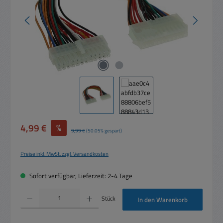
Verkaufspreis:
4,99 €
%
Regulärer Preis:
9,99 €
(50.05% gespart)
Preise inkl. MwSt. zzgl. Versandkosten
Sofort verfügbar, Lieferzeit: 2-4 Tage
Produkt Anzahl: Gib den gewünschten Wert ein oder benutze die Schaltflächen um die 
Stück
In den Warenkorb