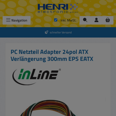
Zum Hauptinhalt springen
Navigation
inkl. MwSt.
schneller Versand
PC Netzteil Adapter 24pol ATX
Verlängerung 300mm EPS EATX
Bildergalerie überspringen