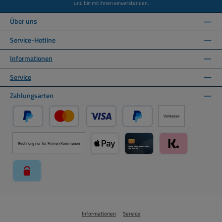
und bin mit ihnen einverstanden.
Über uns
Service-Hotline
Informationen
Service
Zahlungsarten
Vorkasse
PayPal
Kredit- oder Debitkarte über PayPal
Später Bezahlen über PayPal
Rechnung nur für Firmen Kommunen
Apple Pay über Mollie Zahlungssystem
Kreditkarte über Mollie Zahl
Klarna über Moll
paysafecard über Mollie Zahlungssystem
Informationen
Service