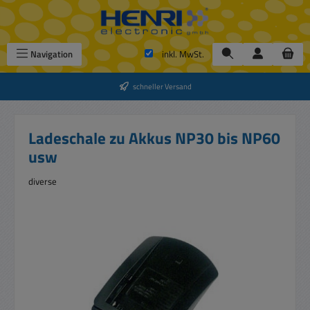
Zum Hauptinhalt springen
Navigation
inkl. MwSt.
schneller Versand
Ladeschale zu Akkus NP30 bis NP60
usw
diverse
Bildergalerie überspringen