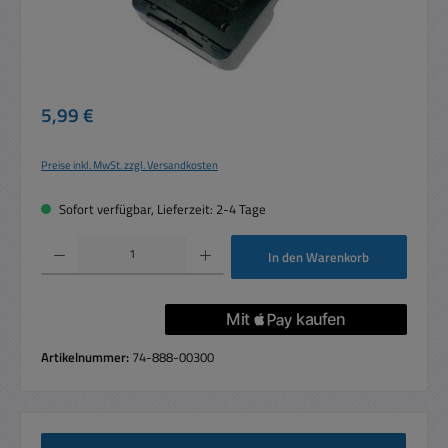
Regulärer Preis:
5,99 €
Preise inkl. MwSt. zzgl. Versandkosten
Sofort verfügbar, Lieferzeit: 2-4 Tage
Produkt Anzahl: Gib den gewünschten Wert ein oder benutze die Schaltflächen um die 
In den Warenkorb
Artikelnummer:
74-888-00300