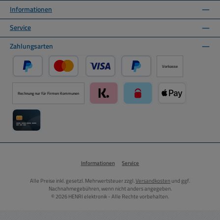
Informationen
Service
Zahlungsarten
Vorkasse
PayPal
Kredit- oder Debitkarte über PayPal
Später Bezahlen über PayPal
Rechnung nur für Firmen Kommunen
Klarna über Mollie Zahlungssystem
paysafecard über Mollie Zah
Apple Pay über M
Kreditkarte über Mollie Zahlungssystem
Informationen
Service
Alle Preise inkl. gesetzl. Mehrwertsteuer zzgl.
Versandkosten
und ggf.
Nachnahmegebühren, wenn nicht anders angegeben.
© 2026 HENRI elektronik - Alle Rechte vorbehalten.