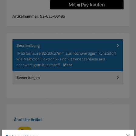
Artikelnummer:
52-625-00495
Beschreibung
IP65 Gehäuse 82x80x57mm aus hochwertigem Kunststoff
wie Makrolon Elektronik- und Klemmengehäuse aus
hochwertigem Kunststoff…
Mehr
Bewertungen
Produktgalerie überspringen
Ähnliche Artikel
Tipp