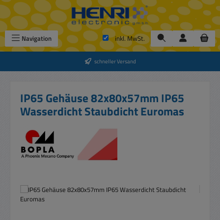
Zum Hauptinhalt springen
Navigation
inkl. MwSt.
schneller Versand
IP65 Gehäuse 82x80x57mm IP65
Wasserdicht Staubdicht Euromas
Bildergalerie überspringen