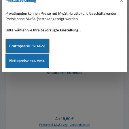
Preisauszeichnung
Privatkunden können Preise mit MwSt. (brutto) und Geschäftskunden
Preise ohne MwSt. (netto) angezeigt werden.
Bitte wählen Sie Ihre bevorzugte Einstellung:
Bruttopreise
inkl. MwSt.
Nettopreise
exkl. MwSt.
IP65 Gehäuse 120x80x57mm IP65 Wasserdicht
Staubdicht Euromas
Regulärer Preis:
Ab
18,80 €
Preise inkl. MwSt. zzgl. Versandkosten