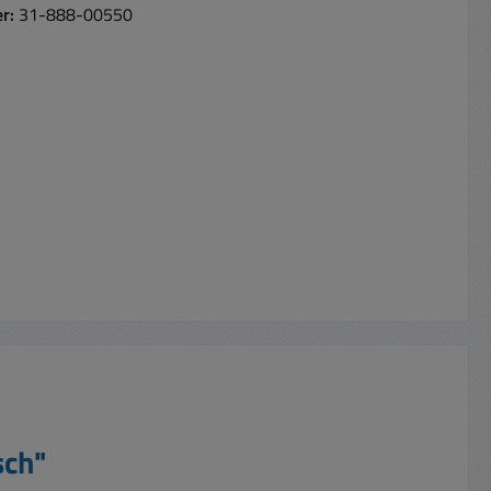
er:
31-888-00550
sch"