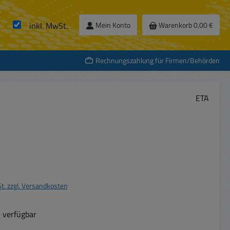
inkl. MwSt.
Mein Konto
Warenkorb
0,00 €
Rechnungszahlung für Firmen/Behörden
ETA
s:
St. zzgl. Versandkosten
 verfügbar