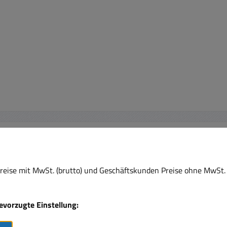
eise mit MwSt. (brutto) und Geschäftskunden Preise ohne MwSt. 
Rabatt
Rabat
%
%
bevorzugte Einstellung: