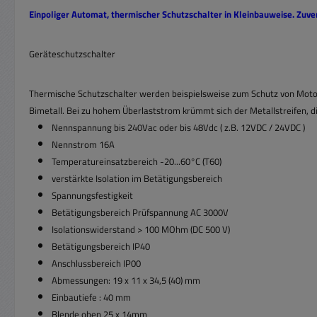
Einpoliger Automat, thermischer Schutzschalter in Kleinbauweise. Zuv
Geräteschutzschalter
Thermische Schutzschalter werden beispielsweise zum Schutz von Motore
Bimetall. Bei zu hohem Überlaststrom krümmt sich der Metallstreifen, d
Nennspannung bis 240Vac oder bis 48Vdc ( z.B. 12VDC / 24VDC )
Nennstrom 16A
Temperatureinsatzbereich -20...60°C (T60)
verstärkte Isolation im Betätigungsbereich
Spannungsfestigkeit
Betätigungsbereich Prüfspannung AC 3000V
Isolationswiderstand > 100 MOhm (DC 500 V)
Betätigungsbereich IP40
Anschlussbereich IP00
Abmessungen: 19 x 11 x 34,5 (40) mm
Einbautiefe : 40 mm
Blende oben 25 x 14mm