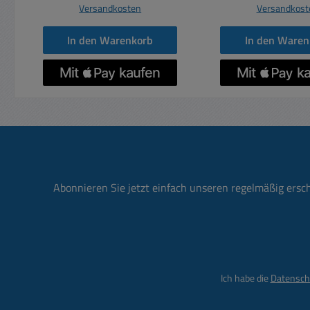
Versandkosten
Versandkost
In den Warenkorb
In den Waren
Abonnieren Sie jetzt einfach unseren regelmäßig ersc
Ich habe die
Datensch