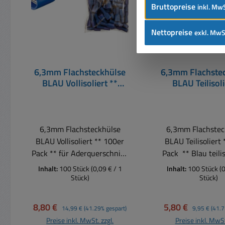
Bruttopreise
inkl. MwS
Nettopreise
exkl. MwS
6,3mm Flachsteckhülse
6,3mm Flachste
BLAU Vollisoliert **
BLAU Teilisoli
100er Pack **
6,3mm Flachsteckhülse
6,3mm Flachstec
BLAU Vollisoliert ** 100er
BLAU Teilisoliert
Pack ** für Aderquerschnitt:
Pack ** Blau teilisoliert für
1,5-2,5qmm Steckmaß: 6,4
Aderquerschnitt
Inhalt:
100 Stück
(0,09 € / 1
Inhalt:
100 Stück
(
x 0,8mm
2,5qmm Steckmas
Stück)
Stück)
0,8mm
Verkaufspreis:
Regulärer Preis:
Verkaufspreis:
Regulärer Pre
8,80 €
5,80 €
14,99 €
(41.29% gespart)
9,95 €
(41.7
Preise inkl. MwSt. zzgl.
Preise inkl. MwSt