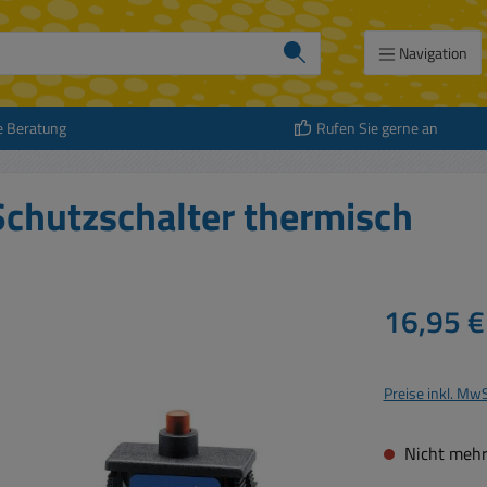
Navigation
e Beratung
Rufen Sie gerne an
chutzschalter thermisch
Regulärer Prei
16,95 €
Preise inkl. Mw
Nicht mehr