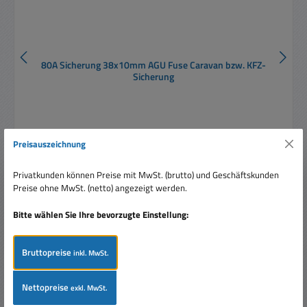
80A Sicherung 38x10mm AGU Fuse Caravan bzw. KFZ-
Sicherung
Preisauszeichnung
Privatkunden können Preise mit MwSt. (brutto) und Geschäftskunden
Regulärer Preis:
Ab
1,20 €
Preise ohne MwSt. (netto) angezeigt werden.
Preise inkl. MwSt. zzgl. Versandkosten
Bitte wählen Sie Ihre bevorzugte Einstellung:
Details
Bruttopreise
inkl. MwSt.
Produktgalerie überspringen
Ähnliche Artikel
Nettopreise
exkl. MwSt.