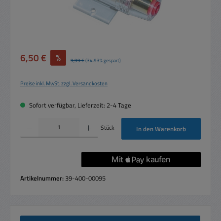
Verkaufspreis:
6,50 €
%
Regulärer Preis:
9,99 €
(34.93% gespart)
Preise inkl. MwSt. zzgl. Versandkosten
Sofort verfügbar, Lieferzeit: 2-4 Tage
Produkt Anzahl: Gib den gewünschten Wert ein oder benutze die Schaltflächen um die 
Stück
In den Warenkorb
Artikelnummer:
39-400-00095