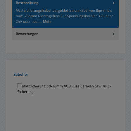
Beschreibung
AGU Sicherungshalter vergoldet Stromkabel von 8qmm bis
max. 25qmm Montagefuss Für Spannungsbereich 12V oder
24V oder auch…
Mehr
Bewertungen
Produktgalerie überspringen
Zubehör