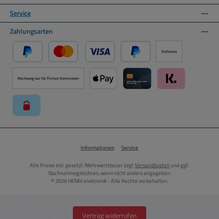
Service
Zahlungsarten
Vorkasse
PayPal
Kredit- oder Debitkarte über PayPal
Später Bezahlen über PayPal
Rechnung nur für Firmen Kommunen
Apple Pay über Mollie Zahlungssystem
Kreditkarte über Mollie Zahl
Klarna über Moll
paysafecard über Mollie Zahlungssystem
Informationen
Service
Alle Preise inkl. gesetzl. Mehrwertsteuer zzgl.
Versandkosten
und ggf.
Nachnahmegebühren, wenn nicht anders angegeben.
© 2026 HENRI elektronik - Alle Rechte vorbehalten.
Vertrag widerrufen