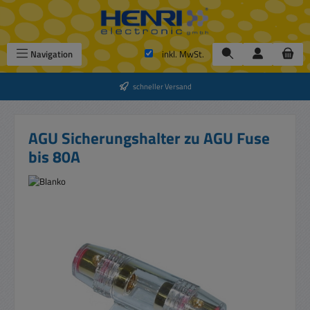
Zum Hauptinhalt springen
Navigation
inkl. MwSt.
schneller Versand
AGU Sicherungshalter zu AGU Fuse
bis 80A
Bildergalerie überspringen