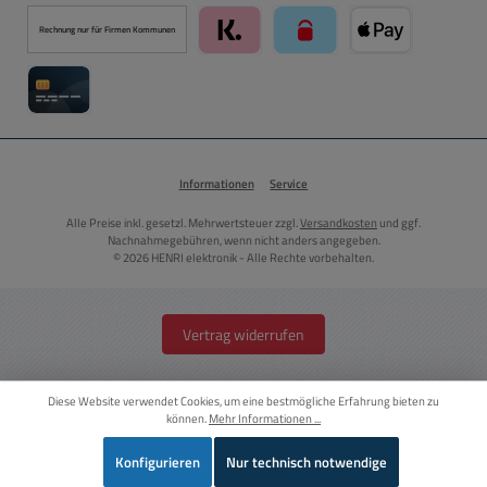
PayPal
Kredit- oder Debitkarte über PayPal
Später Bezahlen über PayPal
Rechnung nur für Firmen Kommunen
Klarna über Mollie Zahlungssystem
paysafecard über Mollie Zah
Apple Pay über M
Kreditkarte über Mollie Zahlungssystem
Informationen
Service
Alle Preise inkl. gesetzl. Mehrwertsteuer zzgl.
Versandkosten
und ggf.
Nachnahmegebühren, wenn nicht anders angegeben.
© 2026 HENRI elektronik - Alle Rechte vorbehalten.
Vertrag widerrufen
Diese Website verwendet Cookies, um eine bestmögliche Erfahrung bieten zu
können.
Mehr Informationen ...
Konfigurieren
Nur technisch notwendige