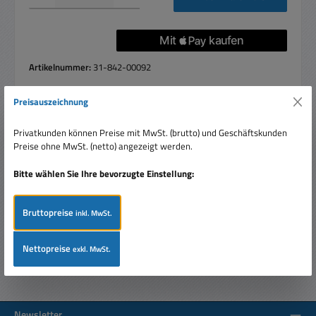
Artikelnummer:
31-842-00092
Preisauszeichnung
Privatkunden können Preise mit MwSt. (brutto) und Geschäftskunden
Beschreibung
Preise ohne MwSt. (netto) angezeigt werden.
160mA Sicherung 5x20mm flink 0,16A 250V
Glasrohrsicherung Feinsicherung Abmessungen: 5x20mm
Bitte wählen Sie Ihre bevorzugte Einstellung:
Ausführung: Flink ( F ) = Ausl…
Mehr
Bewertungen
Bruttopreise
inkl. MwSt.
Nettopreise
exkl. MwSt.
Newsletter