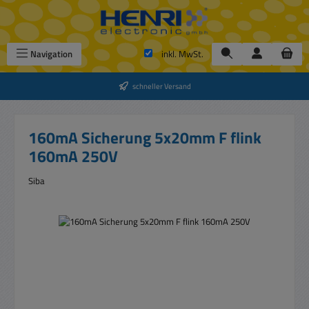
Zum Hauptinhalt springen
Navigation
inkl. MwSt.
schneller Versand
160mA Sicherung 5x20mm F flink
160mA 250V
Siba
Bildergalerie überspringen