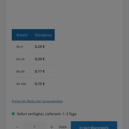
Anzahl
Stückpreis
0,25 €
Bis
9
0,20 €
Bis
49
0,17 €
Bis
99
0,15 €
Ab
100
Preise inkl. MwSt. zzgl. Versandkosten
Sofort verfügbar, Lieferzeit: 1-3 Tage
Produkt Anzahl: Gib den gewünschten Wert ein oder benutze die Schaltflächen um die 
Stück
In den Warenkorb