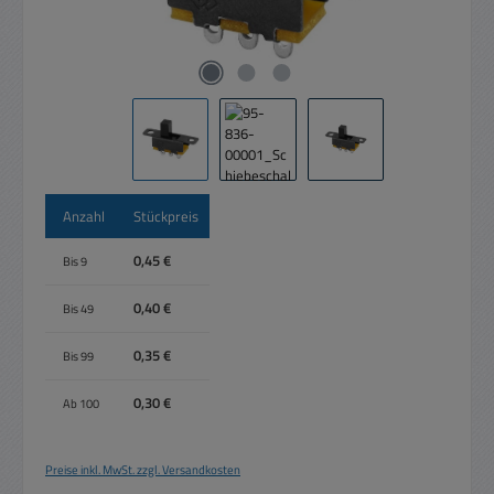
Anzahl
Stückpreis
0,45 €
Bis
9
0,40 €
Bis
49
0,35 €
Bis
99
0,30 €
Ab
100
Preise inkl. MwSt. zzgl. Versandkosten