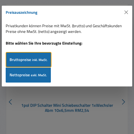
Preisauszeichnung
Produktgalerie überspringen
Ähnliche Artikel
Privatkunden können Preise mit MwSt. (brutto) und Geschäftskunden
Tipp
Preise ohne MwSt. (netto) angezeigt werden.
Bitte wählen Sie Ihre bevorzugte Einstellung:
Bruttopreise
inkl. MwSt.
Nettopreise
exkl. MwSt.
1pol DIP Schalter Mini Schiebeschalter 1xWechsler
Abm 10x6,5mm RM2,54