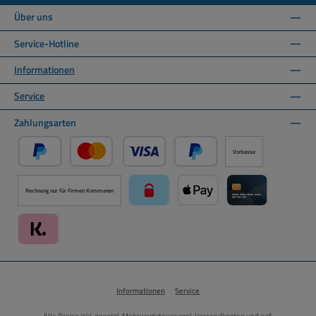
Über uns
Service-Hotline
Informationen
Service
Zahlungsarten
Vorkasse
PayPal
Kredit- oder Debitkarte über PayPal
Später Bezahlen über PayPal
Rechnung nur für Firmen Kommunen
paysafecard über Mollie Zahlungssystem
Apple Pay über Mollie Zahlu
Kreditkarte über
Klarna über Mollie Zahlungssystem
Informationen
Service
Alle Preise inkl. gesetzl. Mehrwertsteuer zzgl.
Versandkosten
und ggf.