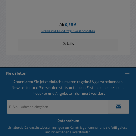
Regulärer Preis:
Ab
0,58 €
Preise inkl. MwSt. zzgl. Versandkosten
Details
Newsletter
Abonnieren Sie jetzt einfach unseren regelmäßig erscheinenden
Newsletter und Sie werden stets unter den Ersten sein, über neue
Produkte und Angebote informiert werden.
E-
Mail-
Adresse
*
Datenschutz
Ich habe die
Datenschutzbestimmungen
zur Kenntnis genommen und die
AGB
gelesen
und bin mit ihnen einverstanden.