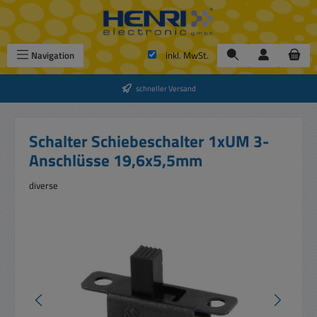
Zum Hauptinhalt springen
Navigation
inkl. MwSt.
schneller Versand
Schalter Schiebeschalter 1xUM 3-
Anschlüsse 19,6x5,5mm
diverse
Bildergalerie überspringen