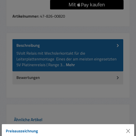
Artikelnummer:
47-826-00820
Beschreibung
5Volt Relais mit Wechslerkontakt für die
Leiterplattenmontage Eines der am meisten eingesetzten
5V Platinenrelais ( Range 3…
Mehr
Bewertungen
Produktgalerie überspringen
Ähnliche Artikel
Preisauszeichnung