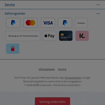
Service
Zahlungsarten
Vorkasse
PayPal
Kredit- oder Debitkarte über PayPal
Später Bezahlen über PayPal
Rechnung nur für Firmen Kommunen
Apple Pay über Mollie Zahlungssystem
Kreditkarte über Mollie Zahl
Klarna über Moll
paysafecard über Mollie Zahlungssystem
Informationen
Service
Alle Preise inkl. gesetzl. Mehrwertsteuer zzgl.
Versandkosten
und ggf.
Nachnahmegebühren, wenn nicht anders angegeben.
© 2026 HENRI elektronik - Alle Rechte vorbehalten.
Vertrag widerrufen