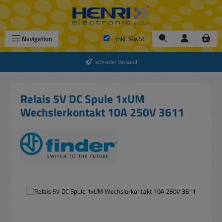
Zum Hauptinhalt springen
Navigation
inkl. MwSt.
schneller Versand
Relais 5V DC Spule 1xUM
Wechslerkontakt 10A 250V 3611
Bildergalerie überspringen