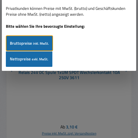
Privatkunden können Preise mit MwSt. (brutto) und Geschäftskunden
Preise ohne MwSt. (netto) angezeigt werden.
Bitte wählen Sie Ihre bevorzugte Einstellung:
Bruttopreise
inkl. MwSt.
Nettopreise
exkl. MwSt.
Relais 24V DC Spule 1xUM SPDT Wechslerkontakt 10A
250V 3611
Regulärer Preis:
Ab
3,10 €
Preise inkl. MwSt. zzgl. Versandkosten