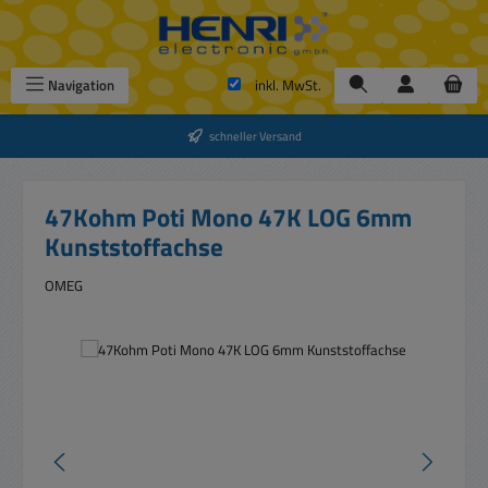
Zum Hauptinhalt springen
Navigation
inkl. MwSt.
schneller Versand
47Kohm Poti Mono 47K LOG 6mm
Kunststoffachse
OMEG
Bildergalerie überspringen