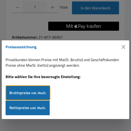
Produkt Anzahl: Gib den gewünschten Wert ein oder benutze die Schaltflächen um die 
Stück
In den Warenkorb
Artikelnummer:
21-817-00357
Preisauszeichnung
Privatkunden können Preise mit MwSt. (brutto) und Geschäftskunden
Beschreibung
Preise ohne MwSt. (netto) angezeigt werden.
Poti Mono 47K (50kOhm) LOG = logarithmisch Kohleschicht
Bitte wählen Sie Ihre bevorzugte Einstellung:
Potentiometer 6mm Kunststoffachse Leistung 0,2W
(logarithmisch)…
Mehr
Bruttopreise
inkl. MwSt.
Bewertungen
Nettopreise
exkl. MwSt.