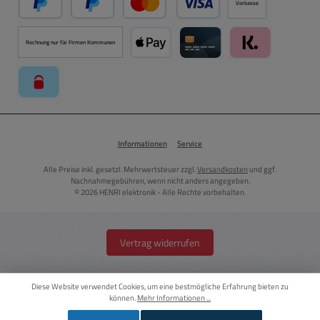
Vorkasse
PayPal
Später Bezahlen über PayPal
Kredit- oder Debitkarte über PayPal
Rechnung nur für Firmen Kommunen
Apple Pay über Mollie Zahlungssystem
Kreditkarte über Mollie Zahl
Klarna über Moll
paysafecard über Mollie Zahlungssystem
Informationen
Service
Alle Preise inkl. gesetzl. Mehrwertsteuer zzgl.
Versandkosten
und ggf.
Nachnahmegebühren, wenn nicht anders angegeben.
© 2026 HENRI elektronik - Alle Rechte vorbehalten.
Vertrag widerrufen
Diese Website verwendet Cookies, um eine bestmögliche Erfahrung bieten zu
können.
Mehr Informationen ...