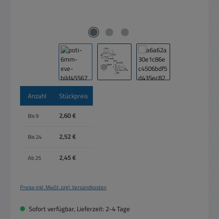
Anzahl
Stückpreis
2,60 €
Bis
9
2,52 €
Bis
24
2,45 €
Ab
25
Preise inkl. MwSt. zzgl. Versandkosten
Sofort verfügbar, Lieferzeit: 2-4 Tage