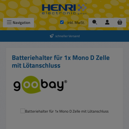
Zum Hauptinhalt springen
Navigation
inkl. MwSt.
schneller Versand
Batteriehalter für 1x Mono D Zelle
mit Lötanschluss
Bildergalerie überspringen