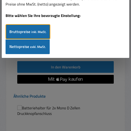
60x33mm
Preise ohne MwSt. (netto) angezeigt werden.
Bitte wählen Sie Ihre bevorzugte Einstellung:
Bruttopreise
inkl. MwSt.
Nettopreise
Verkaufspreis:
exkl. MwSt.
23,95 €
Regulärer Preis:
34,99 €
(31.55% gespart)
Preise inkl. MwSt. zzgl. Versandkosten
In den Warenkorb
Produktgalerie überspringen
Ähnliche Produkte