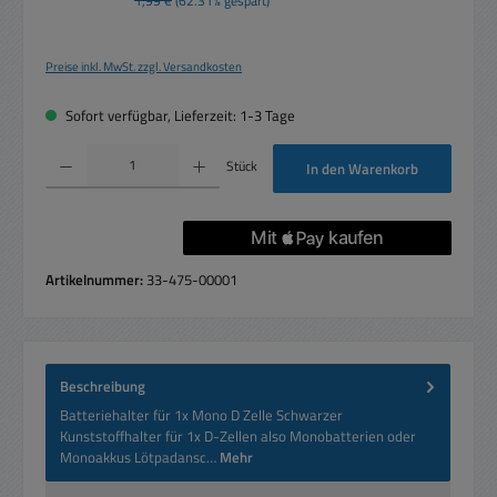
1,99 €
(62.31% gespart)
Preise inkl. MwSt. zzgl. Versandkosten
Sofort verfügbar, Lieferzeit: 1-3 Tage
Produkt Anzahl: Gib den gewünschten Wert ein oder benutze die Schaltflächen um die 
Stück
In den Warenkorb
Artikelnummer:
33-475-00001
Beschreibung
Batteriehalter für 1x Mono D Zelle Schwarzer
Kunststoffhalter für 1x D-Zellen also Monobatterien oder
Monoakkus Lötpadansc…
Mehr