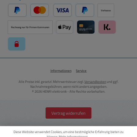
Vorkasse
PayPal
Kredit- oder Debitkarte über PayPal
Später Bezahlen über PayPal
Rechnung nur für Firmen Kommunen
Apple Pay über Mollie Zahlungssystem
Kreditkarte über Mollie Zahl
Klarna über Moll
paysafecard über Mollie Zahlungssystem
Informationen
Service
Alle Preise inkl. gesetzl. Mehrwertsteuer zzgl.
Versandkosten
und ggf.
Nachnahmegebühren, wenn nicht anders angegeben.
© 2026 HENRI elektronik - Alle Rechte vorbehalten.
Vertrag widerrufen
Diese Website verwendet Cookies, um eine bestmögliche Erfahrung bieten zu
können.
Mehr Informationen ...