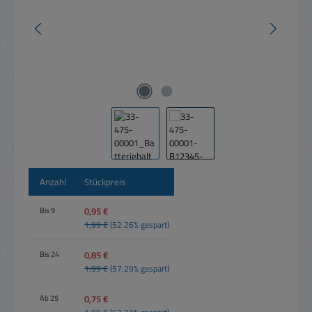
Anzahl
Stückpreis
0,95 €
Bis
9
1,99 €
(52.26% gespart)
0,85 €
Bis
24
1,99 €
(57.29% gespart)
0,75 €
Ab
25