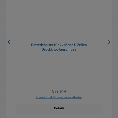
Batteriehalter für 2x Mono D Zellen
Druckknopfanschluss
Regulärer Preis:
Ab
1,30 €
Preise inkl. MwSt. zzgl. Versandkosten
Details